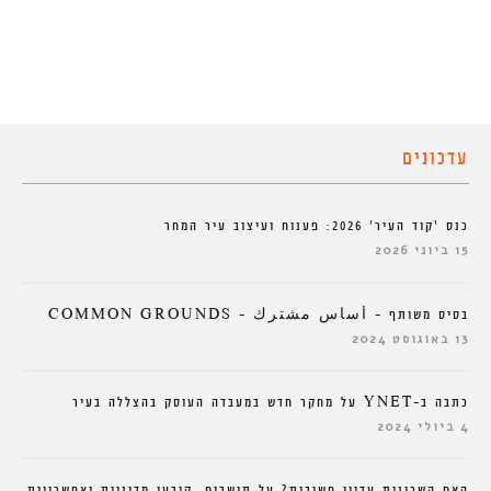
עדכונים
כנס ‘קוד העיר’ 2026: פענוח ועיצוב עיר המחר
15 ביוני 2026
בסיס משותף – أساس مشترك – COMMON GROUNDS
13 באוגוסט 2024
כתבה ב-YNET על מחקר חדש במעבדה העוסק בהצללה בעיר
4 ביולי 2024
האם השכונות עדיין חשובות? על תושבים, קובעי מדיניות ואפשרויות