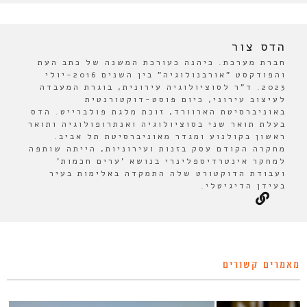
הדס צור
חברת מערכת. כיהנה כעורכת המשנה של כתב העת
והפודקסט "אורבנולוגיה" בין השנים 2016-יולי
2023. ד"ר לסוציולוגיה עירונית, בוגרת המעבדה
לעיצוב עירוני, כיום פוסט-דוקטורנטית
באוניברסיטת הארוורד, זוכת מלגת פולברייט. הדס
בעלת תואר שני בסוציולוגיה ואנתרופולוגיה ותואר
ראשון בקולנוע ומגדר מאוניברסיטת תל אביב.
מחקרה הקודם עסק בזנות ועירוניות, הייתה שותפה
למחקר אינטרדיספלינרי בנושא 'ערים חכמות'
ועבודת הדוקטורט שלה התמקדה באלימות בעיר
בעידן הדיגיטלי.
מאמרים קשורים