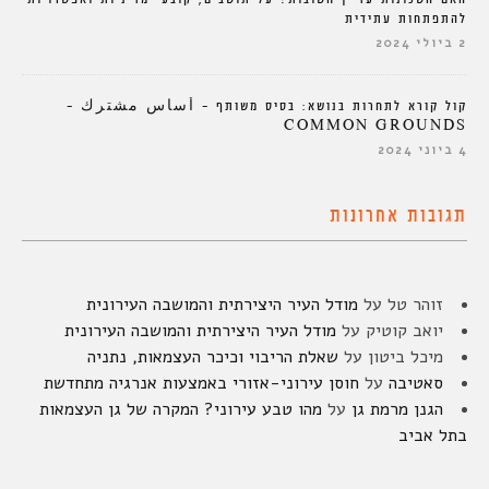
להתפתחות עתידית
2 ביולי 2024
קול קורא לתחרות בנושא: בסיס משותף – أساس مشترك –
COMMON GROUNDS
4 ביוני 2024
תגובות אחרונות
זוהר טל
על
מודל העיר היצירתית והמושבה העירונית
יואב קוטיק
על
מודל העיר היצירתית והמושבה העירונית
מיכל ביטון
על
שאלת הריבוי וכיכר העצמאות, נתניה
סאטיבה
על
חוסן עירוני-אזורי באמצעות אנרגיה מתחדשת
הגנן מרמת גן
על
מהו טבע עירוני? המקרה של גן העצמאות
בתל אביב