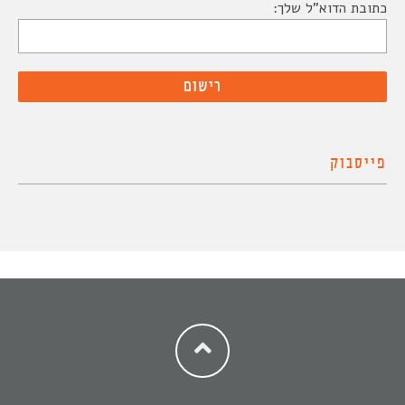
כתובת הדוא"ל שלך:
פייסבוק