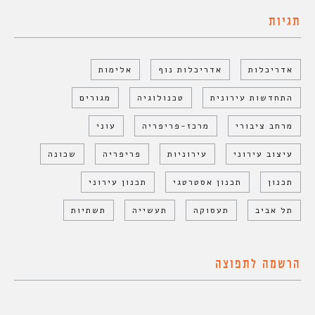
תגיות
אדריכלות
אדריכלות נוף
אלימות
התחדשות עירונית
טכנולוגיה
מגורים
מרחב ציבורי
מרכז-פריפריה
עוני
עיצוב עירוני
עירוניות
פריפריה
שכונה
תכנון
תכנון אסטרטגי
תכנון עירוני
תל אביב
תעסוקה
תעשייה
תשתיות
הרשמה לתפוצה