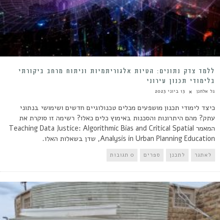
ללמד צדק נתונים: הטיות אלגוריתמיות וניתוח מרחב ביקורתי
בלימודי תכנון עירוני
גל אלחנן
13 ביוני 2023
כיצד לימודי תכנון מושפעים מכלים טכנולוגיים חדשים ושימושי בנתוני
עתק? מהם היתרונות והסכנות באימוץ כלים כאלו? רשימה זו סוקרת את
המאמר Teaching Data Justice: Algorithmic Bias and Critical Spatial
Analysis in Urban Planning Education, שדן בשאלות האלו.
לאתגר
לתכנן
ספרים
0 תגובות