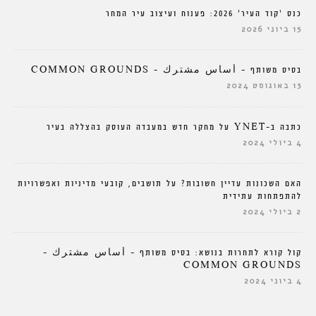
כנס ‘קוד העיר’ 2026: פענוח ועיצוב עיר המחר
15 ביוני 2026
בסיס משותף – أساس مشترك – COMMON GROUNDS
13 באוגוסט 2024
כתבה ב-YNET על מחקר חדש במעבדה העוסק בהצללה בעיר
4 ביולי 2024
האם השכונות עדיין חשובות? על תושבים, קובעי מדיניות ואפשרויות
להתפתחות עתידית
2 ביולי 2024
קול קורא לתחרות בנושא: בסיס משותף – أساس مشترك –
COMMON GROUNDS
4 ביוני 2024