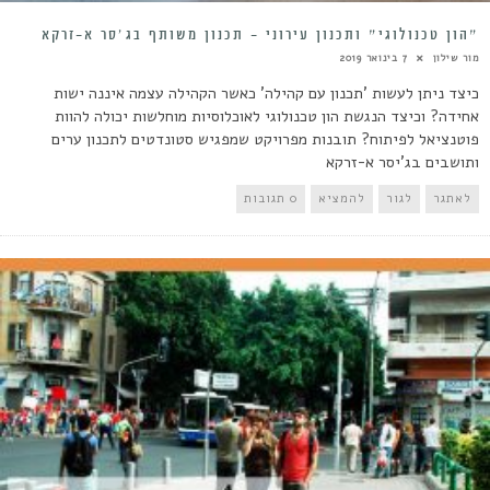
״הון טכנולוגי״ ותכנון עירוני – תכנון משותף בג׳סר א-זרקא
מור שילון
7 בינואר 2019
כיצד ניתן לעשות 'תכנון עם קהילה' כאשר הקהילה עצמה איננה ישות
אחידה? וכיצד הנגשת הון טכנולוגי לאוכלוסיות מוחלשות יכולה להוות
פוטנציאל לפיתוח? תובנות מפרויקט שמפגיש סטונדטים לתכנון ערים
ותושבים בג'יסר א-זרקא
לאתגר
לגור
להמציא
0 תגובות