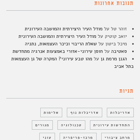
תגובות אחרונות
זוהר טל
על
מודל העיר היצירתית והמושבה העירונית
יואב קוטיק
על
מודל העיר היצירתית והמושבה העירונית
מיכל ביטון
על
שאלת הריבוי וכיכר העצמאות, נתניה
סאטיבה
על
חוסן עירוני-אזורי באמצעות אנרגיה מתחדשת
הגנן מרמת גן
על
מהו טבע עירוני? המקרה של גן העצמאות
בתל אביב
תגיות
אדריכלות
אדריכלות נוף
אלימות
התחדשות עירונית
טכנולוגיה
מגורים
מרחב ציבורי
מרכז-פריפריה
עוני