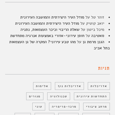
זוהר טל
על
מודל העיר היצירתית והמושבה העירונית
יואב קוטיק
על
מודל העיר היצירתית והמושבה העירונית
מיכל ביטון
על
שאלת הריבוי וכיכר העצמאות, נתניה
סאטיבה
על
חוסן עירוני-אזורי באמצעות אנרגיה מתחדשת
הגנן מרמת גן
על
מהו טבע עירוני? המקרה של גן העצמאות
בתל אביב
תגיות
אדריכלות
אדריכלות נוף
אלימות
התחדשות עירונית
טכנולוגיה
מגורים
מרחב ציבורי
מרכז-פריפריה
עוני