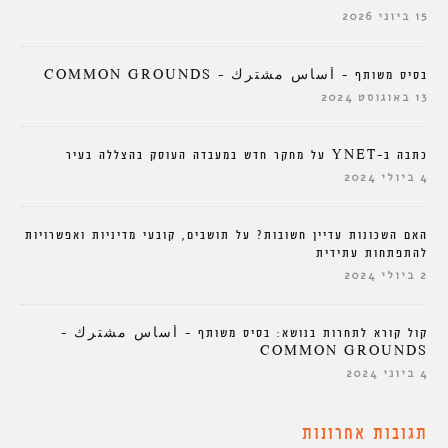
15 ביוני 2026
בסיס משותף – أساس مشترك – COMMON GROUNDS
13 באוגוסט 2024
כתבה ב-YNET על מחקר חדש במעבדה העוסק בהצללה בעיר
4 ביולי 2024
האם השכונות עדיין חשובות? על תושבים, קובעי מדיניות ואפשרויות
להתפתחות עתידית
2 ביולי 2024
קול קורא לתחרות בנושא: בסיס משותף – أساس مشترك –
COMMON GROUNDS
4 ביוני 2024
תגובות אחרונות