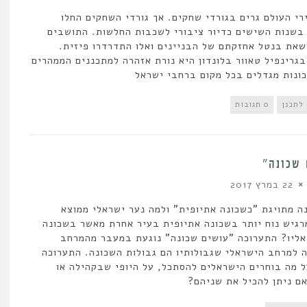
רי העולם גרים בגורדי שחקים. אך גורדי השחקים החלו
בשנות השישים כדיור ציבורי לשכבות החלשות. התושבים
את בנטל אחזקתם של הבניינים ואלו התדרדרו פיזית.
גרינפיל טאוור בלונדון היא נורת אזהרה למתכננים הממהרים
ונות מגדלים בכל מקום ברחבי ישראל
לתכנן
0 תגובות
שכונה”
22 במרץ 2017
ה מתויגת "כשכונה אתיופית" ולמה נער ישראלי ממוצא
רגיש נוח יותר בשכונה אתיופית בעיר אחרת מאשר בשכונה
ליו? התערוכה "עושים שכונה" נוגעת במעבר מהמרחב
 למרחב הישראלי שגבולותיו הם גבולות השכונה. התערוכה
 מה בוחרים הישראלים להסתכל, על היופי שבקהילה או
ם ניתן להכיל את שניהם?