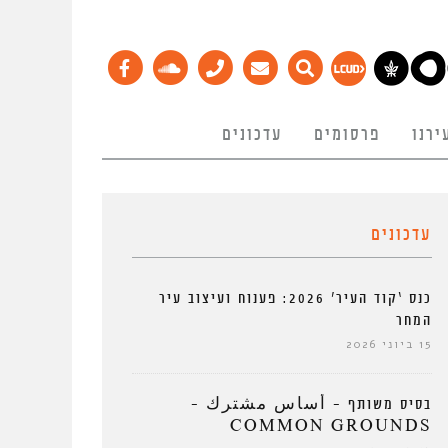
ירנו
פרסומים
עדכונים
עדכונים
כנס ‘קוד העיר’ 2026: פענוח ועיצוב עיר
המחר
15 ביוני 2026
בסיס משותף – أساس مشترك –
COMMON GROUNDS