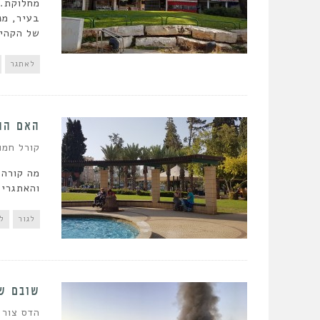
מחלוקת. 
בעיר, מנ
של הקהי
לאתגר
האם התח
קורל חמו 
מה קורה 
והאתגרים
לגור
ל
שובם של
הדס צור