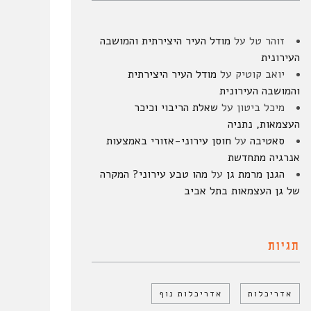
זוהר טל
על
מודל העיר היצירתית והמושבה
העירונית
יואב קוטיק
על
מודל העיר היצירתית
והמושבה העירונית
מיכל ביטון
על
שאלת הריבוי וכיכר
העצמאות, נתניה
סאטיבה
על
חוסן עירוני-אזורי באמצעות
אנרגיה מתחדשת
הגנן מרמת גן
על
מהו טבע עירוני? המקרה
של גן העצמאות בתל אביב
תגיות
אדריכלות
אדריכלות נוף