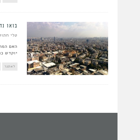
בואו נד
טלי חתוק
האם המתכ
יוקדש כו
לאתגר