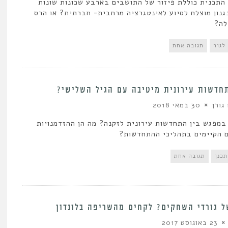
התכנית כוללת פיזור של התושבים בארבע שכונות שונות
גנון מוצלח לסיוע לאינטגרציה מרחבית- חברתית? או הרס
לה?
לגור
תגובה אחת
דשות עירונית מיטיבה עם הגיל השלישי?
גורן
30 במאי 2018
במפגש בין התחדשות עירונית לזקנה? מה הן ההזדמנויות
 הקיימים בתהליכי ההתחדשות?
תכנן
תגובה אחת
 גורדי השחקים? לקחים מהשריפה בלונדון
23 באוגוסט 2017