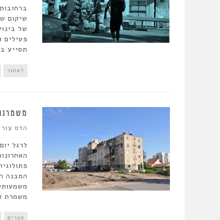
ברחובות.
שיקום שו
של בינוי
פעילים ו
תסייע בח
לאתגר
משמרנות
הדס צור
לרגל יום
האחרונות
פתולוגיה
המבנה הכ
משמעותי 
משמרת אי
ספרים