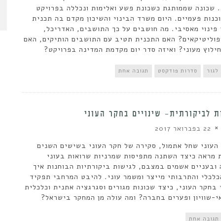
 שכונה שממותגת כשכונת פשע ואלימות ונכללה בפרויקט
כנות פעמיים. היום משרד הבינוי והשיכון מקדם בה תכנית
 פינוי מאסיבי. מה חושבים על כך התושבים, האדריכל,
פוליטיקאים? האם התכנית תטיב עם התושבים הותיקים, האם
ילוץ מעוני? ואיזה סדר יום מקדמת המדינה בפרויקט?
לגור
סדרות פודקסט
תגובה אחת
 לביקורתית- שינויים בחקר העוני
22 בפברואר 2017
 העוני שחל אתמול, סקירה של חקר העוני בשישים השנים
 מראה כיצד השתנה מתפיסות שמרניות שרואות בעוני
 ובעניים אשמים במצבם, לגישות ביקורתיות הבוחנות איך
לכלי והתרבותי מייצר ומשמר עוני. להיבט המרחבי תפקיד
בחקר העוני, כיצד שכונות מגורים וסגרגציה אתנית וכלכלית
-שוויון ופערים בחברה? ומה עולה מן המחקר בישראל?
תגובה אחת