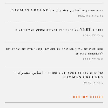
בסיס משותף – أساس مشترك – COMMON GROUNDS
13 באוגוסט 2024
כתבה ב-YNET על מחקר חדש במעבדה העוסק בהצללה בעיר
4 ביולי 2024
האם השכונות עדיין חשובות? על תושבים, קובעי מדיניות ואפשרויות
להתפתחות עתידית
2 ביולי 2024
קול קורא לתחרות בנושא: בסיס משותף – أساس مشترك –
COMMON GROUNDS
4 ביוני 2024
תגובות אחרונות