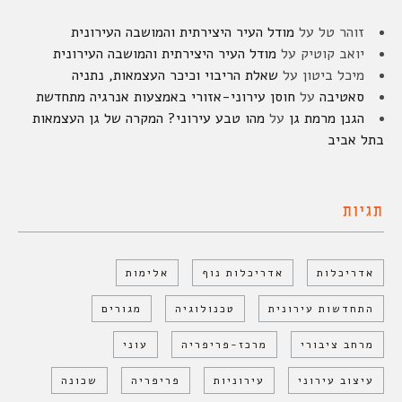
זוהר טל
על
מודל העיר היצירתית והמושבה העירונית
יואב קוטיק
על
מודל העיר היצירתית והמושבה העירונית
מיכל ביטון
על
שאלת הריבוי וכיכר העצמאות, נתניה
סאטיבה
על
חוסן עירוני-אזורי באמצעות אנרגיה מתחדשת
הגנן מרמת גן
על
מהו טבע עירוני? המקרה של גן העצמאות
בתל אביב
תגיות
אדריכלות
אדריכלות נוף
אלימות
התחדשות עירונית
טכנולוגיה
מגורים
מרחב ציבורי
מרכז-פריפריה
עוני
עיצוב עירוני
עירוניות
פריפריה
שכונה