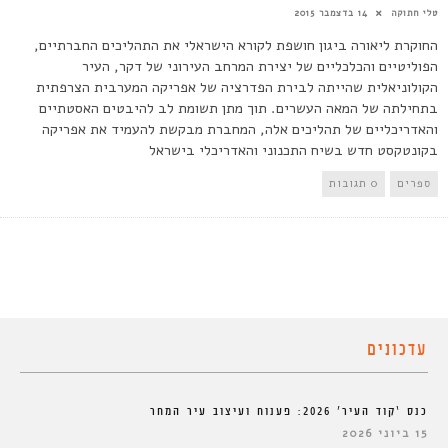
טלי חתוקה
14 בדצמבר 2015
החוקרת ליאורה ביגון חושפת לקורא הישראלי את התהליכים החברתיים,
הפוליטיים והכלכליים של יצירת המרחב העירוני של דקר, העיר
הקולוניאלית שהייתה לבירת הפדרציה של אפריקה המערבית הצרפתית
בתחילתה של המאה העשרים. תוך מתן תשומת לב להיבטים האסטתיים
והאדריכליים של תהליכים אלה, המחברת מבקשת להעמיד את אפריקה
בקונטקסט חדש בשיח התכנוני והאדריכלי בישראל
ספרים
0 תגובות
עדכונים
כנס ‘קוד העיר’ 2026: פענוח ועיצוב עיר המחר
15 ביוני 2026