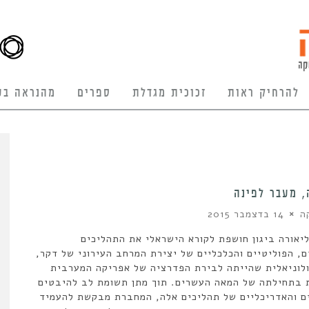
להרחיק ראות
זכוכית מגדלת
ספרים
מהנראה בע
 מעבר לפינה
ה
14 בדצמבר 2015
יאורה ביגון חושפת לקורא הישראלי את התהליכים
, הפוליטיים והכלכליים של יצירת המרחב העירוני של דקר,
לוניאלית שהייתה לבירת הפדרציה של אפריקה המערבית
 בתחילתה של המאה העשרים. תוך מתן תשומת לב להיבטים
 והאדריכליים של תהליכים אלה, המחברת מבקשת להעמיד