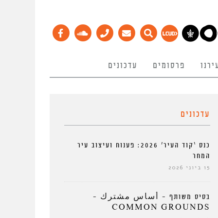
ירנו
פרסומים
עדכונים
עדכונים
כנס ‘קוד העיר’ 2026: פענוח ועיצוב עיר
המחר
15 ביוני 2026
בסיס משותף – أساس مشترك –
COMMON GROUNDS