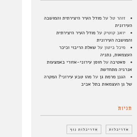
זוהר טל
על
מודל העיר היצירתית והמושבה
העירונית
יואב קוטיק
על
מודל העיר היצירתית
והמושבה העירונית
מיכל ביטון
על
שאלת הריבוי וכיכר
העצמאות, נתניה
סאטיבה
על
חוסן עירוני-אזורי באמצעות
אנרגיה מתחדשת
הגנן מרמת גן
על
מהו טבע עירוני? המקרה
של גן העצמאות בתל אביב
תגיות
אדריכלות
אדריכלות נוף