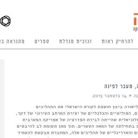
להרחיק ראות
זכוכית מגדלת
ספרים
מהנראה בע
 מעבר לפינה
ה
14 בדצמבר 2015
יאורה ביגון חושפת לקורא הישראלי את התהליכים
, הפוליטיים והכלכליים של יצירת המרחב העירוני של דקר,
לוניאלית שהייתה לבירת הפדרציה של אפריקה המערבית
 בתחילתה של המאה העשרים. תוך מתן תשומת לב להיבטים
 והאדריכליים של תהליכים אלה, המחברת מבקשת להעמיד