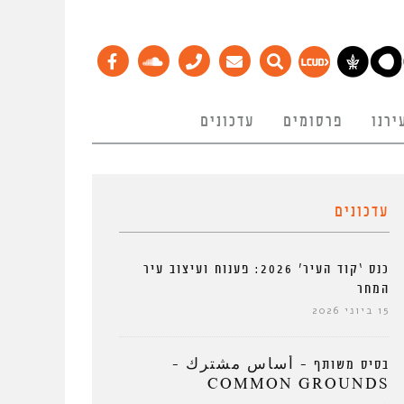
ירנו
פרסומים
עדכונים
עדכונים
כנס ‘קוד העיר’ 2026: פענוח ועיצוב עיר
המחר
15 ביוני 2026
בסיס משותף – أساس مشترك –
COMMON GROUNDS