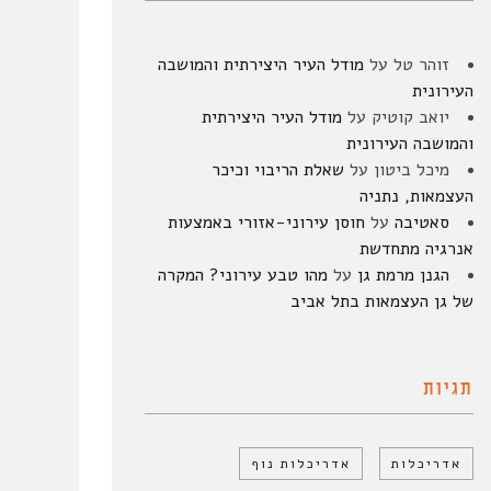
זוהר טל
על
מודל העיר היצירתית והמושבה
העירונית
יואב קוטיק
על
מודל העיר היצירתית
והמושבה העירונית
מיכל ביטון
על
שאלת הריבוי וכיכר
העצמאות, נתניה
סאטיבה
על
חוסן עירוני-אזורי באמצעות
אנרגיה מתחדשת
הגנן מרמת גן
על
מהו טבע עירוני? המקרה
של גן העצמאות בתל אביב
תגיות
אדריכלות
אדריכלות נוף