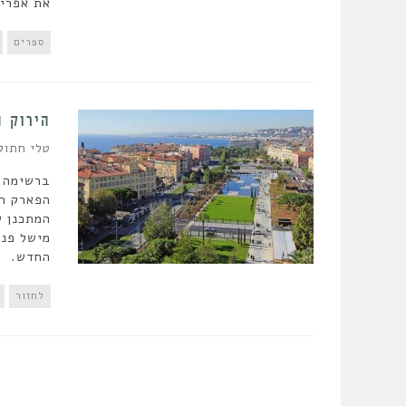
את אפריק
ספרים
הירוק ה
טלי חתוק
ברשימה ה
הפארק הע
המתכנן ש
מישל פנה
החדש.
לחזור