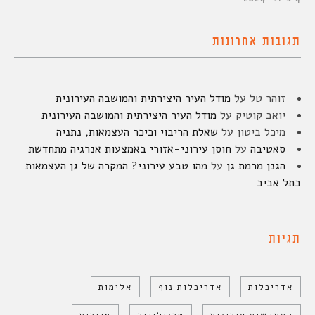
תגובות אחרונות
זוהר טל
על
מודל העיר היצירתית והמושבה העירונית
יואב קוטיק
על
מודל העיר היצירתית והמושבה העירונית
מיכל ביטון
על
שאלת הריבוי וכיכר העצמאות, נתניה
סאטיבה
על
חוסן עירוני-אזורי באמצעות אנרגיה מתחדשת
הגנן מרמת גן
על
מהו טבע עירוני? המקרה של גן העצמאות
בתל אביב
תגיות
אדריכלות
אדריכלות נוף
אלימות