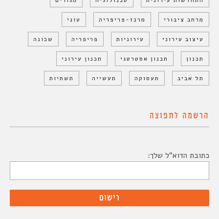
התחדשות עירונית
טכנולוגיה
מגורים
מרחב ציבורי
מרכז-פריפריה
עוני
עיצוב עירוני
עירוניות
פריפריה
שכונה
תכנון
תכנון אסטרטגי
תכנון עירוני
תל אביב
תעסוקה
תעשייה
תשתיות
הרשמה לתפוצה
כתובת הדוא"ל שלך: