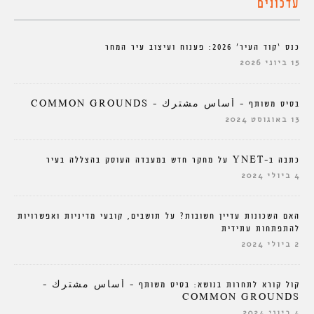
עדכונים
כנס ‘קוד העיר’ 2026: פענוח ועיצוב עיר המחר
15 ביוני 2026
בסיס משותף – أساس مشترك – COMMON GROUNDS
13 באוגוסט 2024
כתבה ב-YNET על מחקר חדש במעבדה העוסק בהצללה בעיר
4 ביולי 2024
האם השכונות עדיין חשובות? על תושבים, קובעי מדיניות ואפשרויות
להתפתחות עתידית
2 ביולי 2024
קול קורא לתחרות בנושא: בסיס משותף – أساس مشترك –
COMMON GROUNDS
4 ביוני 2024