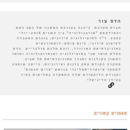
הדס צור
חברת מערכת. כיהנה כעורכת המשנה של כתב העת
והפודקסט "אורבנולוגיה" בין השנים 2016-יולי
2023. ד"ר לסוציולוגיה עירונית, בוגרת המעבדה
לעיצוב עירוני, כיום פוסט-דוקטורנטית
באוניברסיטת הארוורד, זוכת מלגת פולברייט. הדס
בעלת תואר שני בסוציולוגיה ואנתרופולוגיה ותואר
ראשון בקולנוע ומגדר מאוניברסיטת תל אביב.
מחקרה הקודם עסק בזנות ועירוניות, הייתה שותפה
למחקר אינטרדיספלינרי בנושא 'ערים חכמות'
ועבודת הדוקטורט שלה התמקדה באלימות בעיר
בעידן הדיגיטלי.
מאמרים קשורים