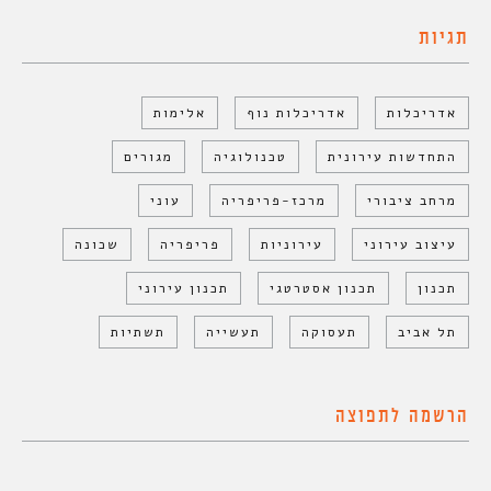
תגיות
אדריכלות
אדריכלות נוף
אלימות
התחדשות עירונית
טכנולוגיה
מגורים
מרחב ציבורי
מרכז-פריפריה
עוני
עיצוב עירוני
עירוניות
פריפריה
שכונה
תכנון
תכנון אסטרטגי
תכנון עירוני
תל אביב
תעסוקה
תעשייה
תשתיות
הרשמה לתפוצה