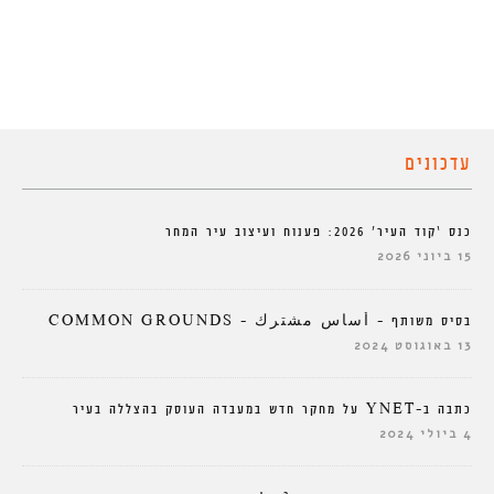
עדכונים
כנס ‘קוד העיר’ 2026: פענוח ועיצוב עיר המחר
15 ביוני 2026
בסיס משותף – أساس مشترك – COMMON GROUNDS
13 באוגוסט 2024
כתבה ב-YNET על מחקר חדש במעבדה העוסק בהצללה בעיר
4 ביולי 2024