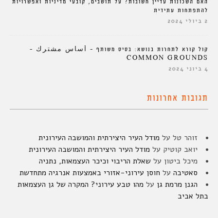
האם השכונות עדיין חשובות? על תושבים, קובעי מדיניות ואפשרויות
להתפתחות עתידית
2 ביולי 2024
קול קורא לתחרות בנושא: בסיס משותף – أساس مشترك –
COMMON GROUNDS
4 ביוני 2024
תגובות אחרונות
זוהר טל
על
מודל העיר היצירתית והמושבה העירונית
יואב קוטיק
על
מודל העיר היצירתית והמושבה העירונית
מיכל ביטון
על
שאלת הריבוי וכיכר העצמאות, נתניה
סאטיבה
על
חוסן עירוני-אזורי באמצעות אנרגיה מתחדשת
הגנן מרמת גן
על
מהו טבע עירוני? המקרה של גן העצמאות
בתל אביב