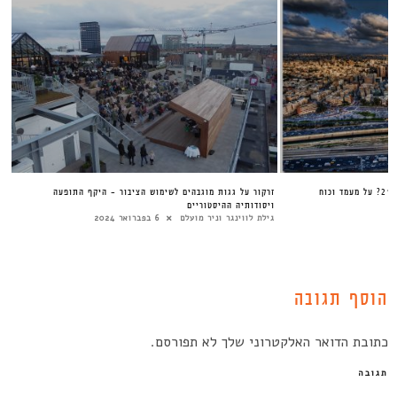
ח
זרקור על גגות מוגבהים לשימוש הציבור – היקף התופעה
ויסודותיה ההיסטוריים
גילת לווינגר וניר מועלם
6 בפברואר 2024
הוסף תגובה
כתובת הדואר האלקטרוני שלך לא תפורסם.
תגובה