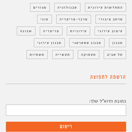
התחדשות עירונית
טכנולוגיה
מגורים
מרחב ציבורי
מרכז-פריפריה
עוני
עיצוב עירוני
עירוניות
פריפריה
שכונה
תכנון
תכנון אסטרטגי
תכנון עירוני
תל אביב
תעסוקה
תעשייה
תשתיות
הרשמה לתפוצה
כתובת הדוא"ל שלך: