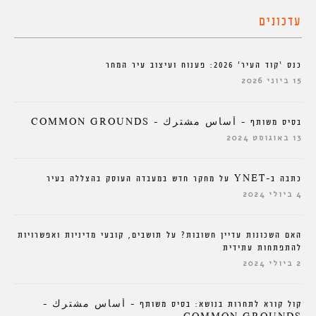
עדכונים
כנס ‘קוד העיר’ 2026: פענוח ועיצוב עיר המחר
15 ביוני 2026
בסיס משותף – أساس مشترك – COMMON GROUNDS
13 באוגוסט 2024
כתבה ב-YNET על מחקר חדש במעבדה העוסק בהצללה בעיר
4 ביולי 2024
האם השכונות עדיין חשובות? על תושבים, קובעי מדיניות ואפשרויות
להתפתחות עתידית
2 ביולי 2024
קול קורא לתחרות בנושא: בסיס משותף – أساس مشترك –