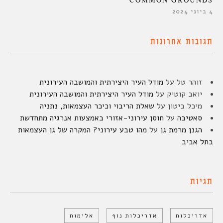
COMMON GROUNDS
4 ביוני 2024
תגובות אחרונות
זוהר טל
על
מודל העיר היצירתית והמושבה העירונית
יואב קוטיק
על
מודל העיר היצירתית והמושבה העירונית
מיכל ביטון
על
שאלת הריבוי וכיכר העצמאות, נתניה
סאטיבה
על
חוסן עירוני-אזורי באמצעות אנרגיה מתחדשת
הגנן מרמת גן
על
מהו טבע עירוני? המקרה של גן העצמאות
בתל אביב
תגיות
אדריכלות
אדריכלות נוף
אלימות