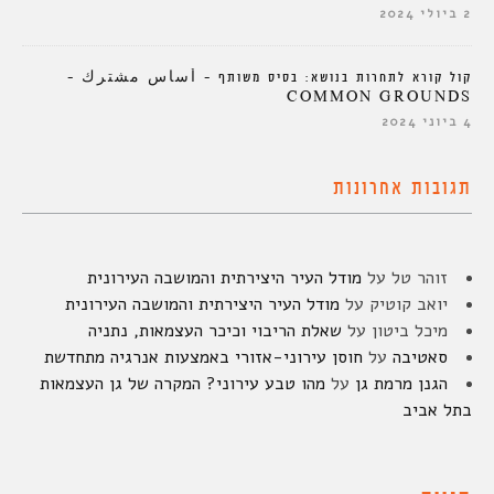
2 ביולי 2024
קול קורא לתחרות בנושא: בסיס משותף – أساس مشترك –
COMMON GROUNDS
4 ביוני 2024
תגובות אחרונות
זוהר טל
על
מודל העיר היצירתית והמושבה העירונית
יואב קוטיק
על
מודל העיר היצירתית והמושבה העירונית
מיכל ביטון
על
שאלת הריבוי וכיכר העצמאות, נתניה
סאטיבה
על
חוסן עירוני-אזורי באמצעות אנרגיה מתחדשת
הגנן מרמת גן
על
מהו טבע עירוני? המקרה של גן העצמאות
בתל אביב