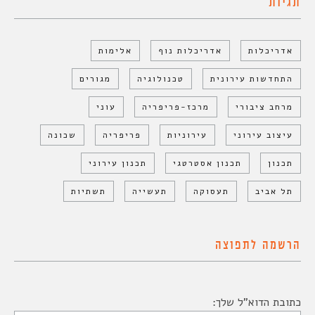
תגיות
אדריכלות
אדריכלות נוף
אלימות
התחדשות עירונית
טכנולוגיה
מגורים
מרחב ציבורי
מרכז-פריפריה
עוני
עיצוב עירוני
עירוניות
פריפריה
שכונה
תכנון
תכנון אסטרטגי
תכנון עירוני
תל אביב
תעסוקה
תעשייה
תשתיות
הרשמה לתפוצה
כתובת הדוא"ל שלך: