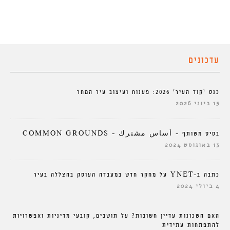
עדכונים
כנס ‘קוד העיר’ 2026: פענוח ועיצוב עיר המחר
15 ביוני 2026
בסיס משותף – أساس مشترك – COMMON GROUNDS
13 באוגוסט 2024
כתבה ב-YNET על מחקר חדש במעבדה העוסק בהצללה בעיר
4 ביולי 2024
האם השכונות עדיין חשובות? על תושבים, קובעי מדיניות ואפשרויות
להתפתחות עתידית