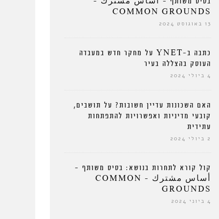
בסיס משותף – أساس مشترك –
COMMON GROUNDS
13 באוגוסט 2024
כתבה ב-YNET על מחקר חדש במעבדה
העוסק בהצללה בעיר
4 ביולי 2024
האם השכונות עדיין חשובות? על תושבים,
קובעי מדיניות ואפשרויות להתפתחות
עתידית
2 ביולי 2024
קול קורא לתחרות בנושא: בסיס משותף –
أساس مشترك – COMMON
GROUNDS
4 ביוני 2024