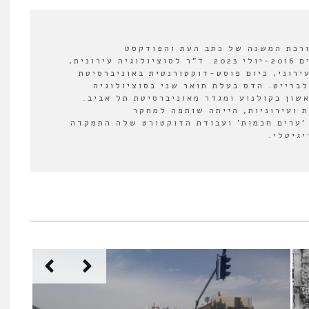
ורכת המשנה של כתב העת והפודקסט
"אורבנולוגיה" בין השנים 2016-יולי 2023. ד"ר לסוציולוגיה עירונית,
ירוני, כיום פוסט-דוקטורנטית באוניברסיטת
לברייט. הדס בעלת תואר שני בסוציולוגיה
אשון בקולנוע ומגדר מאוניברסיטת תל אביב.
 ועירוניות, הייתה שותפה למחקר
'ערים חכמות' ועבודת הדוקטורט שלה התמקדה
יגיטלי.