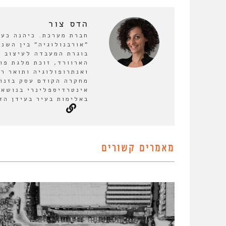
הדס צור
חברת מערכת. כיהנה כע
בוגרת המעבדה לעיצוב ע
הארוורד, זוכת מלגת פו
ואנתרופולוגיה ותואר ר
מחקרה הקודם עסק בזנות
אינטרדיספלינרי בנושא 
באלימות בעיר בעידן הד
מאמרים קשורים