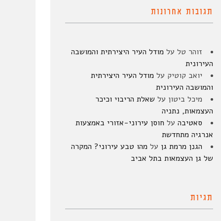
תגובות אחרונות
זוהר טל
על
מודל העיר היצירתית והמושבה
העירונית
יואב קוטיק
על
מודל העיר היצירתית
והמושבה העירונית
מיכל ביטון
על
שאלת הריבוי וכיכר
העצמאות, נתניה
סאטיבה
על
חוסן עירוני-אזורי באמצעות
אנרגיה מתחדשת
הגנן מרמת גן
על
מהו טבע עירוני? המקרה
של גן העצמאות בתל אביב
תגיות