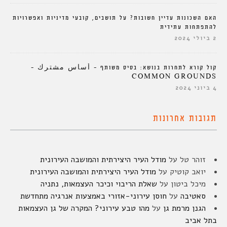
האם השכונות עדיין חשובות? על תושבים, קובעי מדיניות ואפשרויות
להתפתחות עתידית
2 ביולי 2024
קול קורא לתחרות בנושא: בסיס משותף – أساس مشترك –
COMMON GROUNDS
4 ביוני 2024
תגובות אחרונות
זוהר טל
על
מודל העיר היצירתית והמושבה העירונית
יואב קוטיק
על
מודל העיר היצירתית והמושבה העירונית
מיכל ביטון
על
שאלת הריבוי וכיכר העצמאות, נתניה
סאטיבה
על
חוסן עירוני-אזורי באמצעות אנרגיה מתחדשת
הגנן מרמת גן
על
מהו טבע עירוני? המקרה של גן העצמאות
בתל אביב