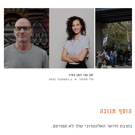
זְמַן עָבַר וּזְמַן עָתִיד
טלי חתוקה
4 בספטמבר 2023
הוסף תגובה
כתובת הדואר האלקטרוני שלך לא תפורסם.