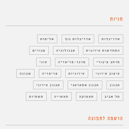
תגיות
אדריכלות
אדריכלות נוף
אלימות
התחדשות עירונית
טכנולוגיה
מגורים
מרחב ציבורי
מרכז-פריפריה
עוני
עיצוב עירוני
עירוניות
פריפריה
שכונה
תכנון
תכנון אסטרטגי
תכנון עירוני
תל אביב
תעסוקה
תעשייה
תשתיות
הרשמה לתפוצה