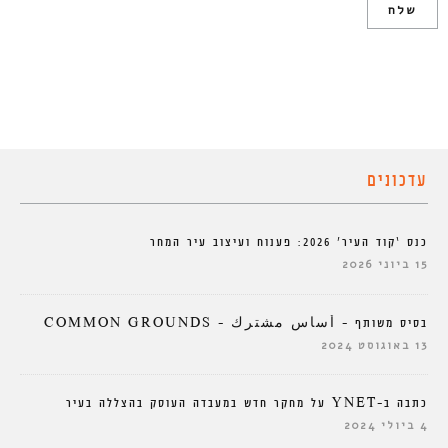
עדכונים
כנס ‘קוד העיר’ 2026: פענוח ועיצוב עיר המחר
15 ביוני 2026
בסיס משותף – أساس مشترك – COMMON GROUNDS
13 באוגוסט 2024
כתבה ב-YNET על מחקר חדש במעבדה העוסק בהצללה בעיר
4 ביולי 2024