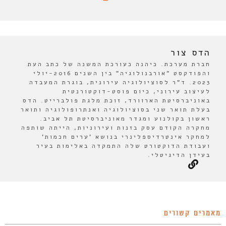
הדס צור
חברת מערכת. כיהנה כעורכת המשנה של כתב העת
והפודקסט "אורבנולוגיה" בין השנים 2016-יולי
2023. ד"ר לסוציולוגיה עירונית, בוגרת המעבדה
לעיצוב עירוני, כיום פוסט-דוקטורנטית
באוניברסיטת הארוורד, זוכת מלגת פולברייט. הדס
בעלת תואר שני בסוציולוגיה ואנתרופולוגיה ותואר
ראשון בקולנוע ומגדר מאוניברסיטת תל אביב.
מחקרה הקודם עסק בזנות ועירוניות, הייתה שותפה
למחקר אינטרדיספלינרי בנושא 'ערים חכמות'
ועבודת הדוקטורט שלה התמקדה באלימות בעיר
בעידן הדיגיטלי.
מאמרים קשורים