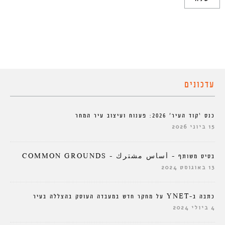
עדכונים
כנס ‘קוד העיר’ 2026: פענוח ועיצוב עיר המחר
15 ביוני 2026
בסיס משותף – أساس مشترك – COMMON GROUNDS
13 באוגוסט 2024
כתבה ב-YNET על מחקר חדש במעבדה העוסק בהצללה בעיר
4 ביולי 2024