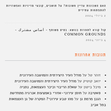
האם השכונות עדיין חשובות? על תושבים, קובעי מדיניות ואפשרויות
להתפתחות עתידית
2 ביולי 2024
קול קורא לתחרות בנושא: בסיס משותף – أساس مشترك –
COMMON GROUNDS
4 ביוני 2024
תגובות אחרונות
זוהר טל
על
מודל העיר היצירתית והמושבה העירונית
יואב קוטיק
על
מודל העיר היצירתית והמושבה העירונית
מיכל ביטון
על
שאלת הריבוי וכיכר העצמאות, נתניה
סאטיבה
על
חוסן עירוני-אזורי באמצעות אנרגיה מתחדשת
הגנן מרמת גן
על
מהו טבע עירוני? המקרה של גן העצמאות
בתל אביב