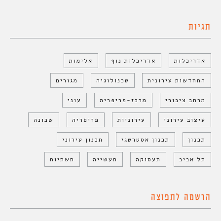
תגיות
אדריכלות
אדריכלות נוף
אלימות
התחדשות עירונית
טכנולוגיה
מגורים
מרחב ציבורי
מרכז-פריפריה
עוני
עיצוב עירוני
עירוניות
פריפריה
שכונה
תכנון
תכנון אסטרטגי
תכנון עירוני
תל אביב
תעסוקה
תעשייה
תשתיות
הרשמה לתפוצה