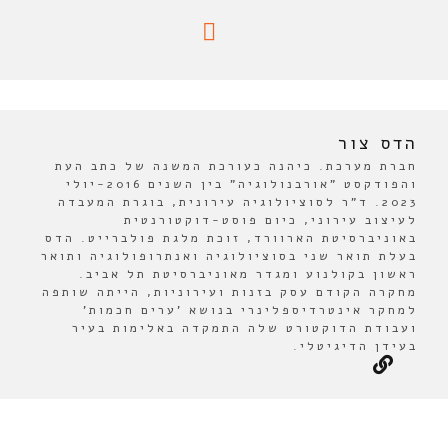
הדס צור
חברת מערכת. כיהנה כעורכת המשנה של כתב העת
והפודקסט "אורבנולוגיה" בין השנים 2016-יולי
2023. ד"ר לסוציולוגיה עירונית, בוגרת המעבדה
לעיצוב עירוני, כיום פוסט-דוקטורנטית
באוניברסיטת הארוורד, זוכת מלגת פולברייט. הדס
בעלת תואר שני בסוציולוגיה ואנתרופולוגיה ותואר
ראשון בקולנוע ומגדר מאוניברסיטת תל אביב.
מחקרה הקודם עסק בזנות ועירוניות, הייתה שותפה
למחקר אינטרדיספלינרי בנושא 'ערים חכמות'
ועבודת הדוקטורט שלה התמקדה באלימות בעיר
בעידן הדיגיטלי.