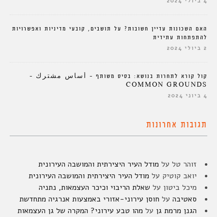
4 ביולי 2024
האם השכונות עדיין חשובות? על תושבים, קובעי מדיניות ואפשרויות
להתפתחות עתידית
2 ביולי 2024
קול קורא לתחרות בנושא: בסיס משותף – أساس مشترك –
COMMON GROUNDS
4 ביוני 2024
תגובות אחרונות
זוהר טל
על
מודל העיר היצירתית והמושבה העירונית
יואב קוטיק
על
מודל העיר היצירתית והמושבה העירונית
מיכל ביטון
על
שאלת הריבוי וכיכר העצמאות, נתניה
סאטיבה
על
חוסן עירוני-אזורי באמצעות אנרגיה מתחדשת
הגנן מרמת גן
על
מהו טבע עירוני? המקרה של גן העצמאות