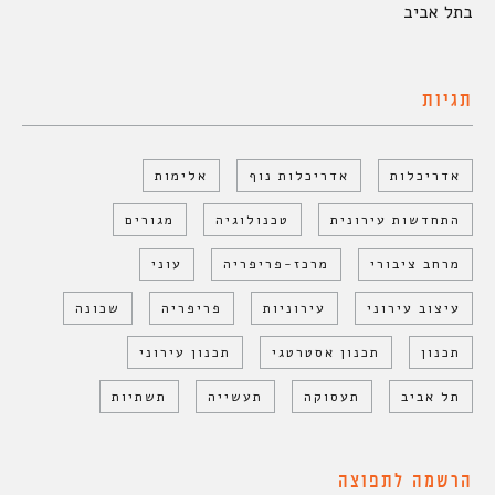
בתל אביב
תגיות
אדריכלות
אדריכלות נוף
אלימות
התחדשות עירונית
טכנולוגיה
מגורים
מרחב ציבורי
מרכז-פריפריה
עוני
עיצוב עירוני
עירוניות
פריפריה
שכונה
תכנון
תכנון אסטרטגי
תכנון עירוני
תל אביב
תעסוקה
תעשייה
תשתיות
הרשמה לתפוצה