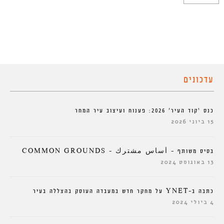
עדכונים
כנס ‘קוד העיר’ 2026: פענוח ועיצוב עיר המחר
15 ביוני 2026
בסיס משותף – أساس مشترك – COMMON GROUNDS
13 באוגוסט 2024
כתבה ב-YNET על מחקר חדש במעבדה העוסק בהצללה בעיר
4 ביולי 2024