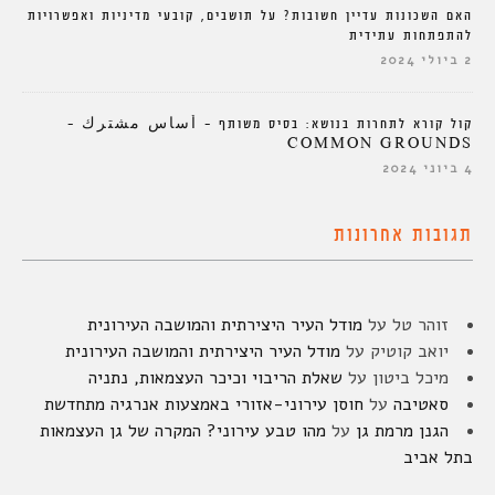
האם השכונות עדיין חשובות? על תושבים, קובעי מדיניות ואפשרויות
להתפתחות עתידית
2 ביולי 2024
קול קורא לתחרות בנושא: בסיס משותף – أساس مشترك –
COMMON GROUNDS
4 ביוני 2024
תגובות אחרונות
זוהר טל
על
מודל העיר היצירתית והמושבה העירונית
יואב קוטיק
על
מודל העיר היצירתית והמושבה העירונית
מיכל ביטון
על
שאלת הריבוי וכיכר העצמאות, נתניה
סאטיבה
על
חוסן עירוני-אזורי באמצעות אנרגיה מתחדשת
הגנן מרמת גן
על
מהו טבע עירוני? המקרה של גן העצמאות
בתל אביב