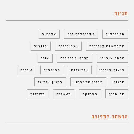
תגיות
אדריכלות
אדריכלות נוף
אלימות
התחדשות עירונית
טכנולוגיה
מגורים
מרחב ציבורי
מרכז-פריפריה
עוני
עיצוב עירוני
עירוניות
פריפריה
שכונה
תכנון
תכנון אסטרטגי
תכנון עירוני
תל אביב
תעסוקה
תעשייה
תשתיות
הרשמה לתפוצה