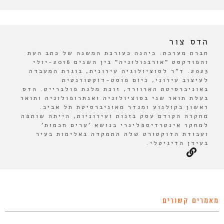
הדס צור
חברת מערכת. כיהנה כעורכת המשנה של כתב העת
והפודקסט "אורבנולוגיה" בין השנים 2016-יולי
2023. ד"ר לסוציולוגיה עירונית, בוגרת המעבדה
לעיצוב עירוני, כיום פוסט-דוקטורנטית
באוניברסיטת הארוורד, זוכת מלגת פולברייט. הדס
בעלת תואר שני בסוציולוגיה ואנתרופולוגיה ותואר
ראשון בקולנוע ומגדר מאוניברסיטת תל אביב.
מחקרה הקודם עסק בזנות ועירוניות, הייתה שותפה
למחקר אינטרדיספלינרי בנושא 'ערים חכמות'
ועבודת הדוקטורט שלה התמקדה באלימות בעיר
בעידן הדיגיטלי.
מאמרים קשורים