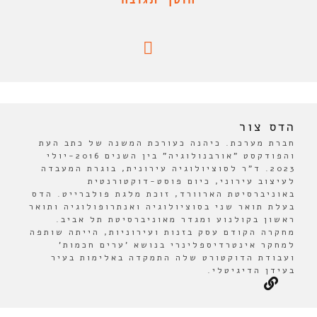
הדס צור
חברת מערכת. כיהנה כעורכת המשנה של כתב העת
והפודקסט "אורבנולוגיה" בין השנים 2016-יולי
2023. ד"ר לסוציולוגיה עירונית, בוגרת המעבדה
לעיצוב עירוני, כיום פוסט-דוקטורנטית
באוניברסיטת הארוורד, זוכת מלגת פולברייט. הדס
בעלת תואר שני בסוציולוגיה ואנתרופולוגיה ותואר
ראשון בקולנוע ומגדר מאוניברסיטת תל אביב.
מחקרה הקודם עסק בזנות ועירוניות, הייתה שותפה
למחקר אינטרדיספלינרי בנושא 'ערים חכמות'
ועבודת הדוקטורט שלה התמקדה באלימות בעיר
בעידן הדיגיטלי.