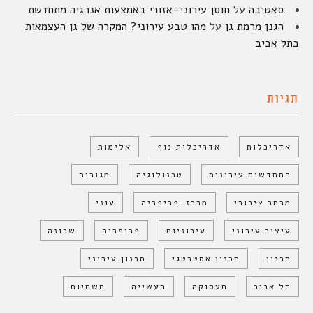
סאטיבה
על
חוסן עירוני-אזורי באמצעות אנרגיה מתחדשת
הגנן מרמת גן
על
מהו טבע עירוני? המקרה של גן העצמאות
בתל אביב
תגיות
אדריכלות
אדריכלות נוף
אלימות
התחדשות עירונית
טכנולוגיה
מגורים
מרחב ציבורי
מרכז-פריפריה
עוני
עיצוב עירוני
עירוניות
פריפריה
שכונה
תכנון
תכנון אסטרטגי
תכנון עירוני
תל אביב
תעסוקה
תעשייה
תשתיות