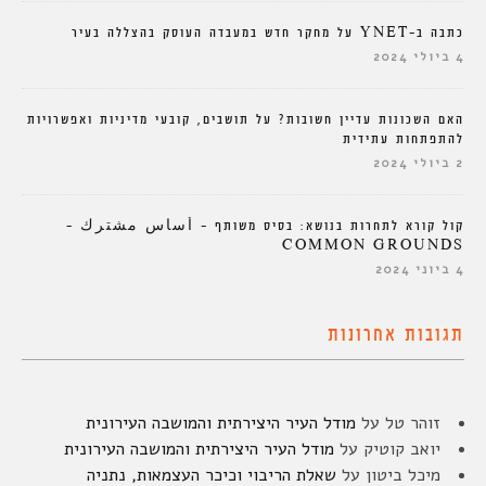
כתבה ב-YNET על מחקר חדש במעבדה העוסק בהצללה בעיר
4 ביולי 2024
האם השכונות עדיין חשובות? על תושבים, קובעי מדיניות ואפשרויות
להתפתחות עתידית
2 ביולי 2024
קול קורא לתחרות בנושא: בסיס משותף – أساس مشترك –
COMMON GROUNDS
4 ביוני 2024
תגובות אחרונות
זוהר טל
על
מודל העיר היצירתית והמושבה העירונית
יואב קוטיק
על
מודל העיר היצירתית והמושבה העירונית
מיכל ביטון
על
שאלת הריבוי וכיכר העצמאות, נתניה