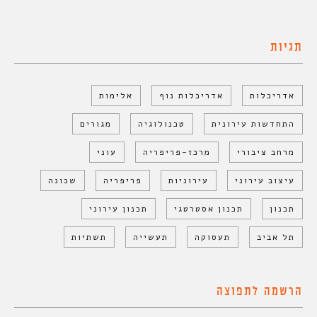
תגיות
אדריכלות
אדריכלות נוף
אלימות
התחדשות עירונית
טכנולוגיה
מגורים
מרחב ציבורי
מרכז-פריפריה
עוני
עיצוב עירוני
עירוניות
פריפריה
שכונה
תכנון
תכנון אסטרטגי
תכנון עירוני
תל אביב
תעסוקה
תעשייה
תשתיות
הרשמה לתפוצה