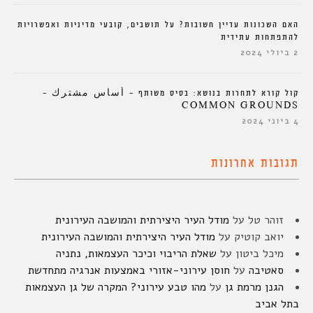
האם השכונות עדיין חשובות? על תושבים, קובעי מדיניות ואפשרויות
להתפתחות עתידית
2 ביולי 2024
קול קורא לתחרות בנושא: בסיס משותף – أساس مشترك –
COMMON GROUNDS
4 ביוני 2024
תגובות אחרונות
זוהר טל
על
מודל העיר היצירתית והמושבה העירונית
יואב קוטיק
על
מודל העיר היצירתית והמושבה העירונית
מיכל ביטון
על
שאלת הריבוי וכיכר העצמאות, נתניה
סאטיבה
על
חוסן עירוני-אזורי באמצעות אנרגיה מתחדשת
הגנן מרמת גן
על
מהו טבע עירוני? המקרה של גן העצמאות
בתל אביב