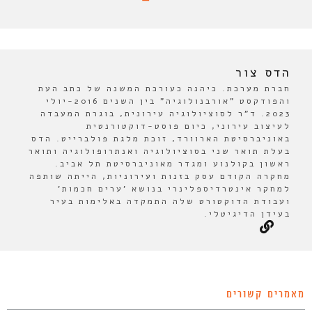
הדס צור
חברת מערכת. כיהנה כעורכת המשנה של כתב העת
והפודקסט "אורבנולוגיה" בין השנים 2016-יולי
2023. ד"ר לסוציולוגיה עירונית, בוגרת המעבדה
לעיצוב עירוני, כיום פוסט-דוקטורנטית
באוניברסיטת הארוורד, זוכת מלגת פולברייט. הדס
בעלת תואר שני בסוציולוגיה ואנתרופולוגיה ותואר
ראשון בקולנוע ומגדר מאוניברסיטת תל אביב.
מחקרה הקודם עסק בזנות ועירוניות, הייתה שותפה
למחקר אינטרדיספלינרי בנושא 'ערים חכמות'
ועבודת הדוקטורט שלה התמקדה באלימות בעיר
בעידן הדיגיטלי.
מאמרים קשורים