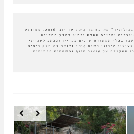
עורך מדור ספרים ב"אורבנולוגיה" מאוקטובר 2014 עד יוני 2016. סטודנט
וגרפיה וסביבת האדם ובחוג למדע המדינה
עבד בכלי תקשורת שונים כקריין וככתב לענייני
תרבות. הצטרף למעבדה לעיצוב עירוני בשנת 2014 ולוקח בה חלק בימים
י המעבדה על עיצוב הנוף והשטחים הפתוחים