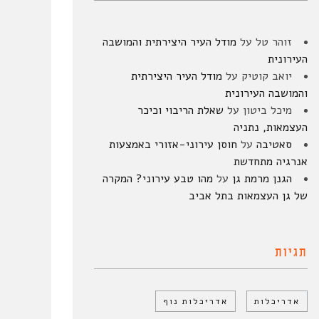
זוהר טל
על
מודל העיר היצירתית והמושבה
העירונית
יואב קוטיק
על
מודל העיר היצירתית
והמושבה העירונית
מיכל ביטון
על
שאלת הריבוי וכיכר
העצמאות, נתניה
סאטיבה
על
חוסן עירוני-אזורי באמצעות
אנרגיה מתחדשת
הגנן מרמת גן
על
מהו טבע עירוני? המקרה
של גן העצמאות בתל אביב
תגיות
אדריכלות
אדריכלות נוף