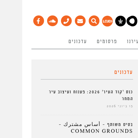
ירנו
פרסומים
עדכונים
עדכונים
כנס ‘קוד העיר’ 2026: פענוח ועיצוב עיר
המחר
15 ביוני 2026
בסיס משותף – أساس مشترك –
COMMON GROUNDS