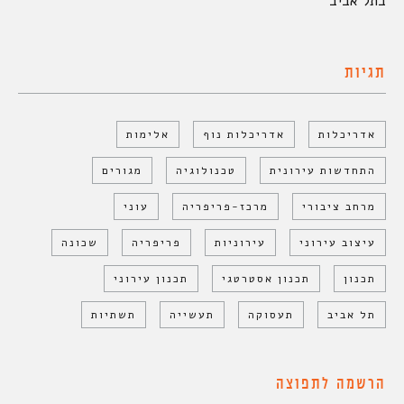
בתל אביב
תגיות
אדריכלות
אדריכלות נוף
אלימות
התחדשות עירונית
טכנולוגיה
מגורים
מרחב ציבורי
מרכז-פריפריה
עוני
עיצוב עירוני
עירוניות
פריפריה
שכונה
תכנון
תכנון אסטרטגי
תכנון עירוני
תל אביב
תעסוקה
תעשייה
תשתיות
הרשמה לתפוצה