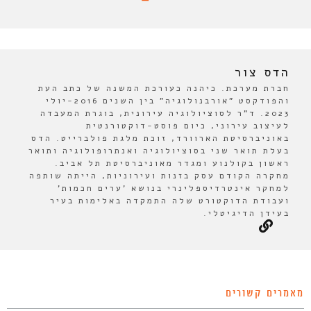
הדס צור
חברת מערכת. כיהנה כעורכת המשנה של כתב העת
והפודקסט "אורבנולוגיה" בין השנים 2016-יולי
2023. ד"ר לסוציולוגיה עירונית, בוגרת המעבדה
לעיצוב עירוני, כיום פוסט-דוקטורנטית
באוניברסיטת הארוורד, זוכת מלגת פולברייט. הדס
בעלת תואר שני בסוציולוגיה ואנתרופולוגיה ותואר
ראשון בקולנוע ומגדר מאוניברסיטת תל אביב.
מחקרה הקודם עסק בזנות ועירוניות, הייתה שותפה
למחקר אינטרדיספלינרי בנושא 'ערים חכמות'
ועבודת הדוקטורט שלה התמקדה באלימות בעיר
בעידן הדיגיטלי.
מאמרים קשורים