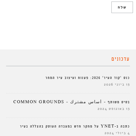
עדכונים
כנס ‘קוד העיר’ 2026: פענוח ועיצוב עיר המחר
15 ביוני 2026
בסיס משותף – أساس مشترك – COMMON GROUNDS
13 באוגוסט 2024
כתבה ב-YNET על מחקר חדש במעבדה העוסק בהצללה בעיר
4 ביולי 2024