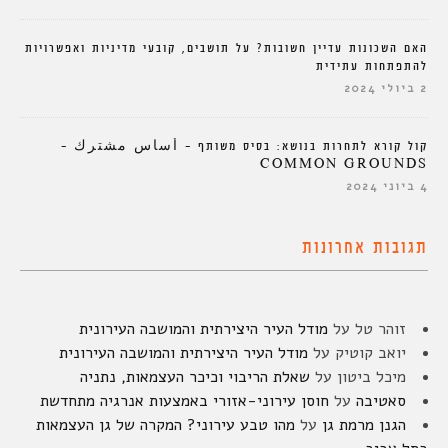
האם השכונות עדיין חשובות? על תושבים, קובעי מדיניות ואפשרויות
להתפתחות עתידית
2 ביולי 2024
קול קורא לתחרות בנושא: בסיס משותף – أساس مشترك –
COMMON GROUNDS
4 ביוני 2024
תגובות אחרונות
זוהר טל
על
מודל העיר היצירתית והמושבה העירונית
יואב קוטיק
על
מודל העיר היצירתית והמושבה העירונית
מיכל ביטון
על
שאלת הריבוי וכיכר העצמאות, נתניה
סאטיבה
על
חוסן עירוני-אזורי באמצעות אנרגיה מתחדשת
הגנן מרמת גן
על
מהו טבע עירוני? המקרה של גן העצמאות