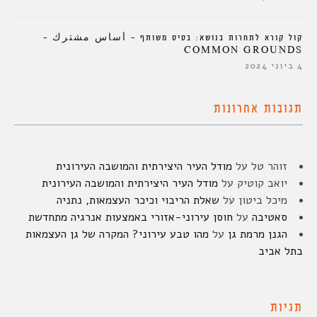
קול קורא לתחרות בנושא: בסיס משותף – أساس مشترك –
COMMON GROUNDS
4 ביוני 2024
תגובות אחרונות
זוהר טל
על
מודל העיר היצירתית והמושבה העירונית
יואב קוטיק
על
מודל העיר היצירתית והמושבה העירונית
מיכל ביטון
על
שאלת הריבוי וכיכר העצמאות, נתניה
סאטיבה
על
חוסן עירוני-אזורי באמצעות אנרגיה מתחדשת
הגנן מרמת גן
על
מהו טבע עירוני? המקרה של גן העצמאות
בתל אביב
תגיות