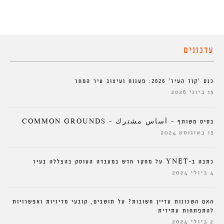
עדכונים
כנס ‘קוד העיר’ 2026: פענוח ועיצוב עיר המחר
15 ביוני 2026
בסיס משותף – أساس مشترك – COMMON GROUNDS
13 באוגוסט 2024
כתבה ב-YNET על מחקר חדש במעבדה העוסק בהצללה בעיר
4 ביולי 2024
האם השכונות עדיין חשובות? על תושבים, קובעי מדיניות ואפשרויות
להתפתחות עתידית
2 ביולי 2024