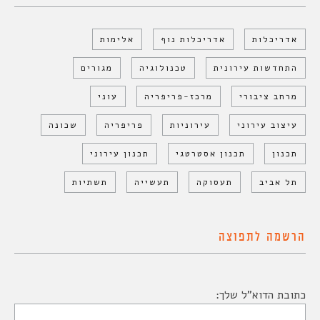
אדריכלות
אדריכלות נוף
אלימות
התחדשות עירונית
טכנולוגיה
מגורים
מרחב ציבורי
מרכז-פריפריה
עוני
עיצוב עירוני
עירוניות
פריפריה
שכונה
תכנון
תכנון אסטרטגי
תכנון עירוני
תל אביב
תעסוקה
תעשייה
תשתיות
הרשמה לתפוצה
כתובת הדוא"ל שלך: