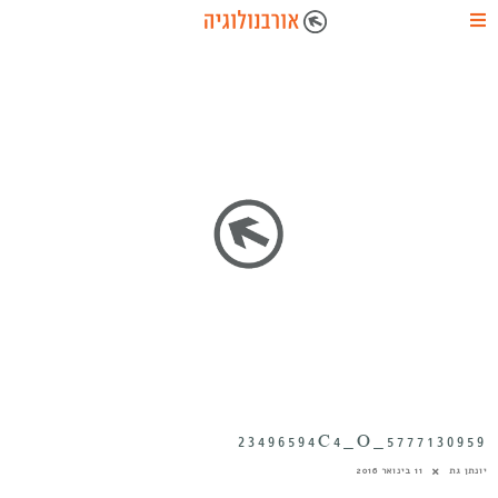
5777130959_23496594C4_O
יונתן גת
11 בינואר 2016