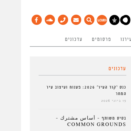
ירנו
פרסומים
עדכונים
עדכונים
כנס ‘קוד העיר’ 2026: פענוח ועיצוב עיר
המחר
15 ביוני 2026
בסיס משותף – أساس مشترك –
COMMON GROUNDS