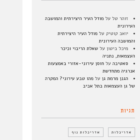
זוהר טל
על
מודל העיר היצירתית והמושבה
העירונית
יואב קוטיק
על
מודל העיר היצירתית
והמושבה העירונית
מיכל ביטון
על
שאלת הריבוי וכיכר
העצמאות, נתניה
סאטיבה
על
חוסן עירוני-אזורי באמצעות
אנרגיה מתחדשת
הגנן מרמת גן
על
מהו טבע עירוני? המקרה
של גן העצמאות בתל אביב
תגיות
אדריכלות
אדריכלות נוף