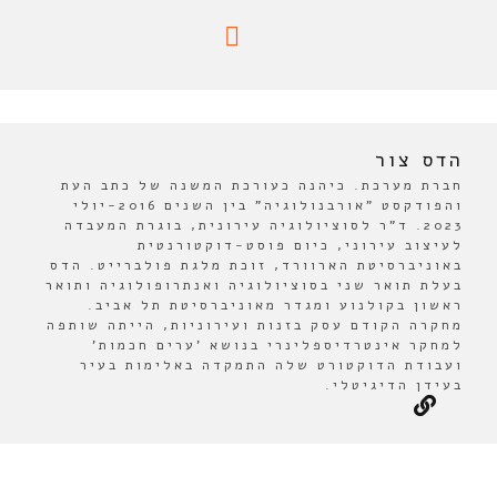
הדס צור
חברת מערכת. כיהנה כעורכת המשנה של כתב העת
והפודקסט "אורבנולוגיה" בין השנים 2016-יולי
2023. ד"ר לסוציולוגיה עירונית, בוגרת המעבדה
לעיצוב עירוני, כיום פוסט-דוקטורנטית
באוניברסיטת הארוורד, זוכת מלגת פולברייט. הדס
בעלת תואר שני בסוציולוגיה ואנתרופולוגיה ותואר
ראשון בקולנוע ומגדר מאוניברסיטת תל אביב.
מחקרה הקודם עסק בזנות ועירוניות, הייתה שותפה
למחקר אינטרדיספלינרי בנושא 'ערים חכמות'
ועבודת הדוקטורט שלה התמקדה באלימות בעיר
בעידן הדיגיטלי.