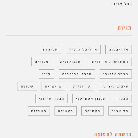
בתל אביב
תגיות
אדריכלות
אדריכלות נוף
אלימות
התחדשות עירונית
טכנולוגיה
מגורים
מרחב ציבורי
מרכז-פריפריה
עוני
עיצוב עירוני
עירוניות
פריפריה
שכונה
תכנון
תכנון אסטרטגי
תכנון עירוני
תל אביב
תעסוקה
תעשייה
תשתיות
הרשמה לתפוצה