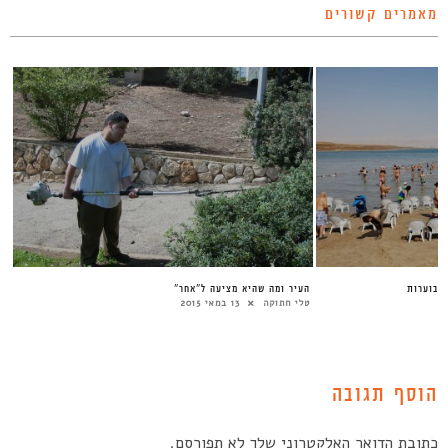
מאמרים קשורים
הבוערות
העיר ומה שהיא מציעה ל”אחר”
טלי חתוקה
13 במאי 2015
הוסף תגובה
כתובת הדואר האלקטרוני שלך לא תפורסם.