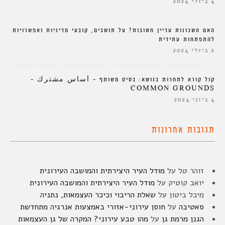
4 ביולי 2024
האם השכונות עדיין חשובות? על תושבים, קובעי מדיניות ואפשרויות
להתפתחות עתידית
2 ביולי 2024
קול קורא לתחרות בנושא: בסיס משותף – أساس مشترك –
COMMON GROUNDS
4 ביוני 2024
תגובות אחרונות
זוהר טל
על
מודל העיר היצירתית והמושבה העירונית
יואב קוטיק
על
מודל העיר היצירתית והמושבה העירונית
מיכל ביטון
על
שאלת הריבוי וכיכר העצמאות, נתניה
סאטיבה
על
חוסן עירוני-אזורי באמצעות אנרגיה מתחדשת
הגנן מרמת גן
על
מהו טבע עירוני? המקרה של גן העצמאות