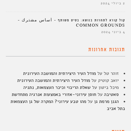
2 ביולי 2024
קול קורא לתחרות בנושא: בסיס משותף – أساس مشترك –
COMMON GROUNDS
4 ביוני 2024
תגובות אחרונות
זוהר טל
על
מודל העיר היצירתית והמושבה העירונית
יואב קוטיק
על
מודל העיר היצירתית והמושבה העירונית
מיכל ביטון
על
שאלת הריבוי וכיכר העצמאות, נתניה
סאטיבה
על
חוסן עירוני-אזורי באמצעות אנרגיה מתחדשת
הגנן מרמת גן
על
מהו טבע עירוני? המקרה של גן העצמאות
בתל אביב