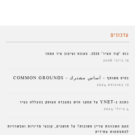
עדכונים
כנס ‘קוד העיר’ 2026: פענוח ועיצוב עיר המחר
15 ביוני 2026
בסיס משותף – أساس مشترك – COMMON GROUNDS
13 באוגוסט 2024
כתבה ב-YNET על מחקר חדש במעבדה העוסק בהצללה בעיר
4 ביולי 2024
האם השכונות עדיין חשובות? על תושבים, קובעי מדיניות ואפשרויות
להתפתחות עתידית