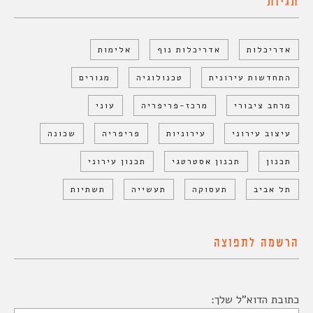
תגיות
אדריכלות
אדריכלות נוף
אלימות
התחדשות עירונית
טכנולוגיה
מגורים
מרחב ציבורי
מרכז-פריפריה
עוני
עיצוב עירוני
עירוניות
פריפריה
שכונה
תכנון
תכנון אסטרטגי
תכנון עירוני
תל אביב
תעסוקה
תעשייה
תשתיות
הרשמה לתפוצה
כתובת הדוא"ל שלך: