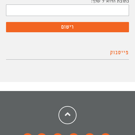
כתובת הדוא"ל שלך:
פייסבוק