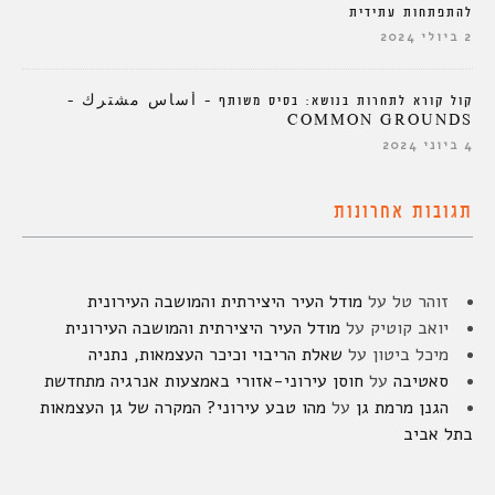
להתפתחות עתידית
2 ביולי 2024
קול קורא לתחרות בנושא: בסיס משותף – أساس مشترك –
COMMON GROUNDS
4 ביוני 2024
תגובות אחרונות
זוהר טל
על
מודל העיר היצירתית והמושבה העירונית
יואב קוטיק
על
מודל העיר היצירתית והמושבה העירונית
מיכל ביטון
על
שאלת הריבוי וכיכר העצמאות, נתניה
סאטיבה
על
חוסן עירוני-אזורי באמצעות אנרגיה מתחדשת
הגנן מרמת גן
על
מהו טבע עירוני? המקרה של גן העצמאות
בתל אביב