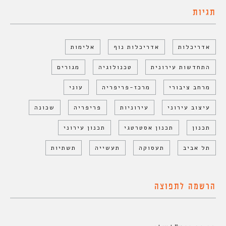
תגיות
אדריכלות
אדריכלות נוף
אלימות
התחדשות עירונית
טכנולוגיה
מגורים
מרחב ציבורי
מרכז-פריפריה
עוני
עיצוב עירוני
עירוניות
פריפריה
שכונה
תכנון
תכנון אסטרטגי
תכנון עירוני
תל אביב
תעסוקה
תעשייה
תשתיות
הרשמה לתפוצה