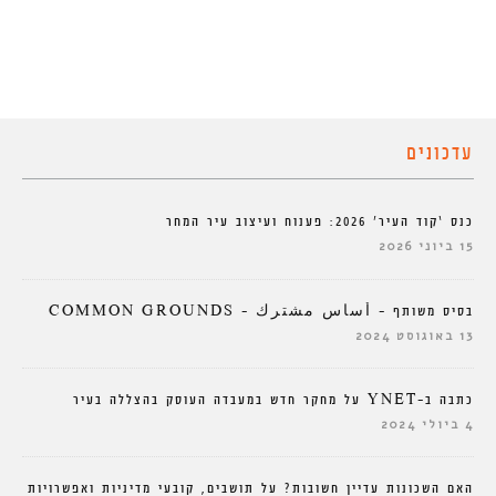
עדכונים
כנס ‘קוד העיר’ 2026: פענוח ועיצוב עיר המחר
15 ביוני 2026
בסיס משותף – أساس مشترك – COMMON GROUNDS
13 באוגוסט 2024
כתבה ב-YNET על מחקר חדש במעבדה העוסק בהצללה בעיר
4 ביולי 2024
האם השכונות עדיין חשובות? על תושבים, קובעי מדיניות ואפשרויות