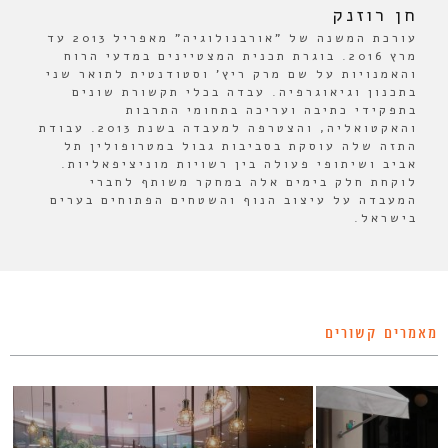
חן רוזנק
עורכת המשנה של "אורבנולוגיה" מאפריל 2013 עד
מרץ 2016. בוגרת תכנית המצטיינים במדעי הרוח
והאמנויות על שם מרק ריץ' וסטודנטית לתואר שני
בתכנון וגיאוגרפיה. עבדה בכלי תקשורת שונים
בתפקידי כתיבה ועריכה בתחומי התרבות
והאקטואליה, והצטרפה למעבדה בשנת 2013. עבודת
התזה שלה עוסקת בסביבות גבול במטרופולין תל
אביב ושיתופי פעולה בין רשויות מוניציפאליות.
לוקחת חלק בימים אלה במחקר משותף לחברי
המעבדה על עיצוב הנוף והשטחים הפתוחים בערים
בישראל.
מאמרים קשורים