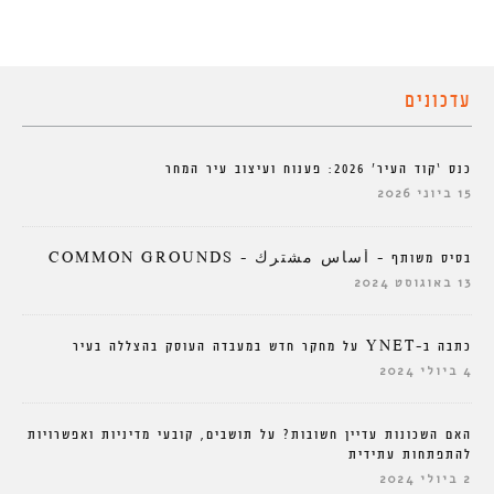
עדכונים
כנס ‘קוד העיר’ 2026: פענוח ועיצוב עיר המחר
15 ביוני 2026
בסיס משותף – أساس مشترك – COMMON GROUNDS
13 באוגוסט 2024
כתבה ב-YNET על מחקר חדש במעבדה העוסק בהצללה בעיר
4 ביולי 2024
האם השכונות עדיין חשובות? על תושבים, קובעי מדיניות ואפשרויות
להתפתחות עתידית
2 ביולי 2024