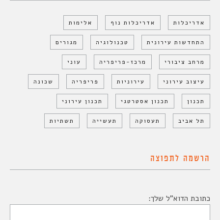
אדריכלות
אדריכלות נוף
אלימות
התחדשות עירונית
טכנולוגיה
מגורים
מרחב ציבורי
מרכז-פריפריה
עוני
עיצוב עירוני
עירוניות
פריפריה
שכונה
תכנון
תכנון אסטרטגי
תכנון עירוני
תל אביב
תעסוקה
תעשייה
תשתיות
הרשמה לתפוצה
כתובת הדוא"ל שלך: