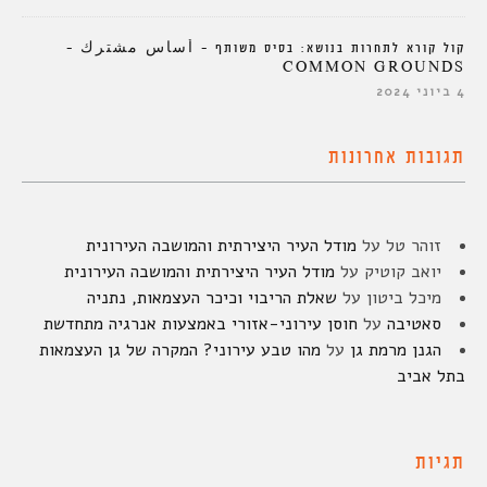
קול קורא לתחרות בנושא: בסיס משותף – أساس مشترك –
COMMON GROUNDS
4 ביוני 2024
תגובות אחרונות
זוהר טל
על
מודל העיר היצירתית והמושבה העירונית
יואב קוטיק
על
מודל העיר היצירתית והמושבה העירונית
מיכל ביטון
על
שאלת הריבוי וכיכר העצמאות, נתניה
סאטיבה
על
חוסן עירוני-אזורי באמצעות אנרגיה מתחדשת
הגנן מרמת גן
על
מהו טבע עירוני? המקרה של גן העצמאות
בתל אביב
תגיות