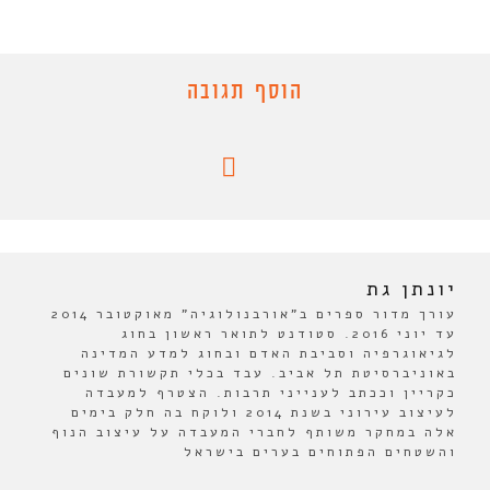
הוסף תגובה
יונתן גת
עורך מדור ספרים ב"אורבנולוגיה" מאוקטובר 2014
עד יוני 2016. סטודנט לתואר ראשון בחוג
לגיאוגרפיה וסביבת האדם ובחוג למדע המדינה
באוניברסיטת תל אביב. עבד בכלי תקשורת שונים
כקריין וככתב לענייני תרבות. הצטרף למעבדה
לעיצוב עירוני בשנת 2014 ולוקח בה חלק בימים
אלה במחקר משותף לחברי המעבדה על עיצוב הנוף
והשטחים הפתוחים בערים בישראל