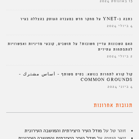
13 באוגוסט 2024
כתבה ב-YNET על מחקר חדש במעבדה העוסק בהצללה בעיר
4 ביולי 2024
האם השכונות עדיין חשובות? על תושבים, קובעי מדיניות ואפשרויות
להתפתחות עתידית
2 ביולי 2024
קול קורא לתחרות בנושא: בסיס משותף – أساس مشترك –
COMMON GROUNDS
4 ביוני 2024
תגובות אחרונות
זוהר טל
על
מודל העיר היצירתית והמושבה העירונית
יואב קוטיק
על
מודל העיר היצירתית והמושבה העירונית