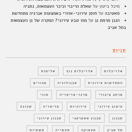
מיכל ביטון
על
שאלת הריבוי וכיכר העצמאות, נתניה
סאטיבה
על
חוסן עירוני-אזורי באמצעות אנרגיה מתחדשת
הגנן מרמת גן
על
מהו טבע עירוני? המקרה של גן העצמאות
בתל אביב
תגיות
אדריכלות
אדריכלות נוף
אלימות
התחדשות עירונית
טכנולוגיה
מגורים
מרחב ציבורי
מרכז-פריפריה
עוני
עיצוב עירוני
עירוניות
פריפריה
שכונה
תכנון
תכנון אסטרטגי
תכנון עירוני
תל אביב
תעסוקה
תעשייה
תשתיות