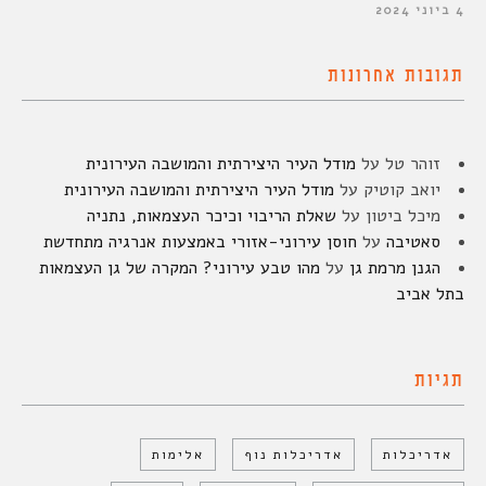
4 ביוני 2024
תגובות אחרונות
זוהר טל
על
מודל העיר היצירתית והמושבה העירונית
יואב קוטיק
על
מודל העיר היצירתית והמושבה העירונית
מיכל ביטון
על
שאלת הריבוי וכיכר העצמאות, נתניה
סאטיבה
על
חוסן עירוני-אזורי באמצעות אנרגיה מתחדשת
הגנן מרמת גן
על
מהו טבע עירוני? המקרה של גן העצמאות
בתל אביב
תגיות
אדריכלות
אדריכלות נוף
אלימות