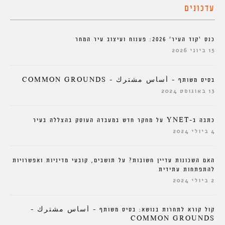
עדכונים
כנס ‘קוד העיר’ 2026: פענוח ועיצוב עיר המחר
15 ביוני 2026
בסיס משותף – أساس مشترك – COMMON GROUNDS
13 באוגוסט 2024
כתבה ב-YNET על מחקר חדש במעבדה העוסק בהצללה בעיר
4 ביולי 2024
האם השכונות עדיין חשובות? על תושבים, קובעי מדיניות ואפשרויות
להתפתחות עתידית
2 ביולי 2024
קול קורא לתחרות בנושא: בסיס משותף – أساس مشترك –
COMMON GROUNDS