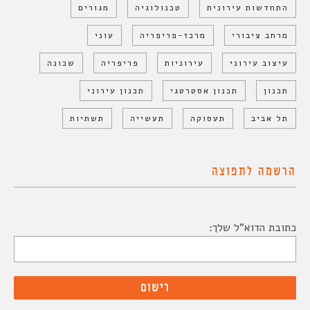
התחדשות עירונית
טכנולוגיה
מגורים
מרחב ציבורי
מרכז-פריפריה
עוני
עיצוב עירוני
עירוניות
פריפריה
שכונה
תכנון
תכנון אסטרטגי
תכנון עירוני
תל אביב
תעסוקה
תעשייה
תשתיות
הרשמה לתפוצה
כתובת הדוא"ל שלך: