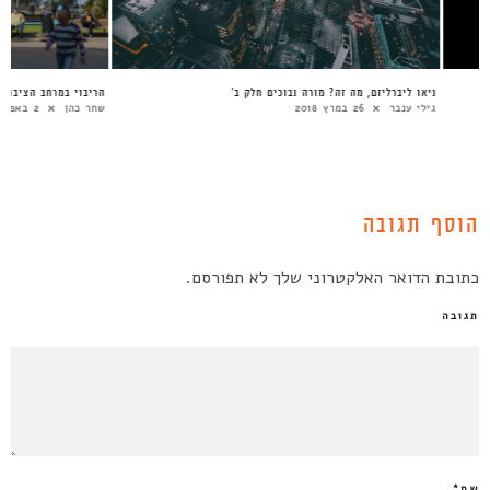
ניאו ליברליזם, מה זה? מורה נבוכים חלק ב’
הר
גילי ענבר
26 במרץ 2018
שח
הוסף תגובה
כתובת הדואר האלקטרוני שלך לא תפורסם.
תגובה
שם
*