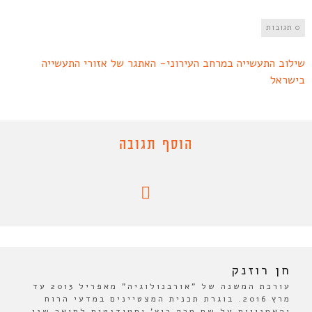
0 תגובות
שילוב התעשייה במרחב העירוני- האתגר של אזורי התעשייה
בישראל
הוסף תגובה
חן רוזנק
עורכת המשנה של "אורבנולוגיה" מאפריל 2013 עד
מרץ 2016. בוגרת תכנית המצטיינים במדעי הרוח
והאמנויות על שם מרק ריץ' וסטודנטית לתואר שני