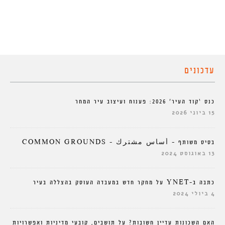
עדכונים
כנס ‘קוד העיר’ 2026: פענוח ועיצוב עיר המחר
15 ביוני 2026
בסיס משותף – أساس مشترك – COMMON GROUNDS
13 באוגוסט 2024
כתבה ב-YNET על מחקר חדש במעבדה העוסק בהצללה בעיר
4 ביולי 2024
האם השכונות עדיין חשובות? על תושבים, קובעי מדיניות ואפשרויות