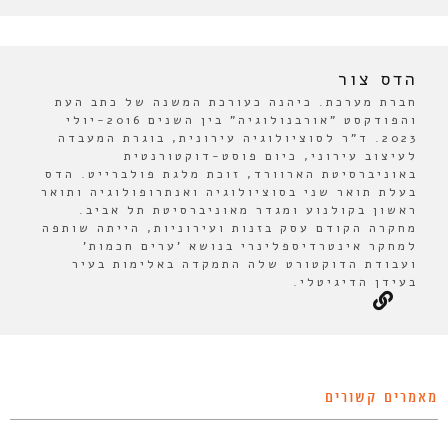
הדס צור
חברת מערכת. כיהנה כעורכת המשנה של כתב העת
והפודקסט "אורבנולוגיה" בין השנים 2016-יולי
2023. ד"ר לסוציולוגיה עירונית, בוגרת המעבדה
לעיצוב עירוני, כיום פוסט-דוקטורנטית
באוניברסיטת הארוורד, זוכת מלגת פולברייט. הדס
בעלת תואר שני בסוציולוגיה ואנתרופולוגיה ותואר
ראשון בקולנוע ומגדר מאוניברסיטת תל אביב.
מחקרה הקודם עסק בזנות ועירוניות, הייתה שותפה
למחקר אינטרדיספלינרי בנושא 'ערים חכמות'
ועבודת הדוקטורט שלה התמקדה באלימות בעיר
בעידן הדיגיטלי.
מאמרים קשורים