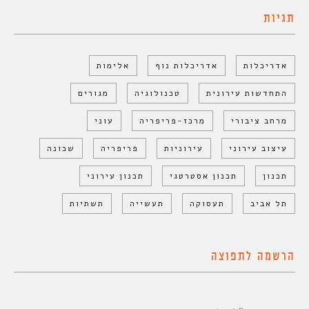
תגיות
אדריכלות
אדריכלות נוף
אלימות
התחדשות עירונית
טכנולוגיה
מגורים
מרחב ציבורי
מרכז-פריפריה
עוני
עיצוב עירוני
עירוניות
פריפריה
שכונה
תכנון
תכנון אסטרטגי
תכנון עירוני
תל אביב
תעסוקה
תעשייה
תשתיות
הרשמה לתפוצה