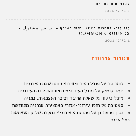
להתפתחות עתידית
2 ביולי 2024
קול קורא לתחרות בנושא: בסיס משותף – أساس مشترك –
COMMON GROUNDS
4 ביוני 2024
תגובות אחרונות
זוהר טל
על
מודל העיר היצירתית והמושבה העירונית
יואב קוטיק
על
מודל העיר היצירתית והמושבה העירונית
מיכל ביטון
על
שאלת הריבוי וכיכר העצמאות, נתניה
סאטיבה
על
חוסן עירוני-אזורי באמצעות אנרגיה מתחדשת
הגנן מרמת גן
על
מהו טבע עירוני? המקרה של גן העצמאות
בתל אביב