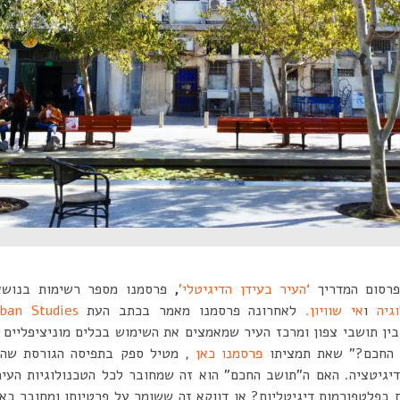
רסום המדריך
‘העיר בעידן הדיגיטלי’
,
פרסמנו מספר רשימות בנוש
וגיה
ו
אי שוויון.
לאחרונה פרסמנו מאמר בכתב העת
ban Studies
בין תושבי צפון ומרכז העיר שמאמצים את השימוש בכלים מוניציפליים 
ב החכם?” שאת תמציתו
פרסמנו כאן
, מטיל ספק בתפיסה הגורסת שה
יגיטציה. האם ה”תושב החכם” הוא זה שמחובר לכל הטכנולוגיות העירו
 בפלטפורמות דיגיטליות? או דווקא זה ששומר על פרטיותו ומחובר באו