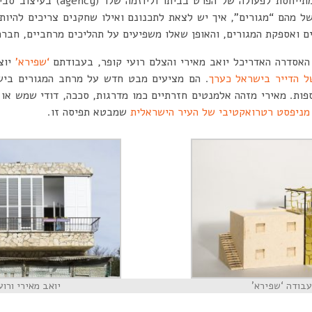
מתייחסת לפעולה של הפרט בביתו
ל מהם “מגורים”, איך יש לצאת לתכנונם ואילו שחקנים צריכים להיות
 ואספקת המגורים, והאופן שאלו משפיעים על תהליכים מרחביים, חברתי
האסדרה האדריכל יואב מאירי והצלם רועי קופר, בעבודתם
‘שפירא’
יוצ
ל הדייר בישראל כערך
. הם מציעים מבט חדש על מרחב המגורים ביש
פות. מאירי מזהה אלמנטים חזרתיים כמו מדרגות, סככה, דודי שמש או 
מניפסט רטרואקטיבי של העיר הישראלית
שמבטא תפיסה זו.
עבודה ‘שפירא’
יואב מאירי ורוע