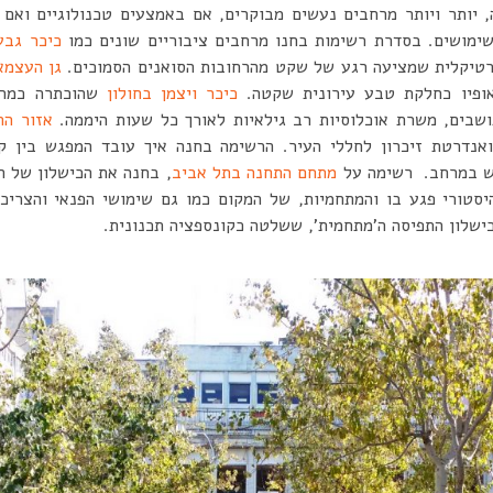
 יותר ויותר מרחבים נעשים מבוקרים, אם באמצעים טכנולוגיים ואם 
ימושים. בסדרת רשימות בחנו מרחבים ציבוריים שונים כמו
כיכר גבע
 ורטיקלית שמציעה רגע של שקט מהרחובות הסואנים הסמוכים.
גן העצמ
ופיו כחלקת טבע עירונית שקטה.
כיכר ויצמן בחולון
שהוכתרה כמרח
ושבים, משרת אוכלוסיות רב גילאיות לאורך כל שעות היממה.
אזור הת
ואנדרטת זיכרון לחללי העיר. הרשימה בחנה איך עובד המפגש בין ק
ש במרחב. רשימה על
מתחם התחנה בתל אביב
, בחנה את הכישלון של ה
טורי פגע בו והמתחמיות, של המקום כמו גם שימושי הפנאי והצריכ
ישלון התפיסה ה’מתחמית’, ששלטה כקונספציה תכנונית.