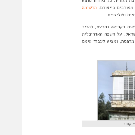
 וליוזמה שלו (agency) בעיצוב סביבת מגוריו. כל נקודת מוצא
 מעורבים בייצורם.
הרשימה
ים ופוליטיים.
אים בקריאה נחרצת, להכיר
ראל, על השפה האדריכלית
מרפסת, ומציע לעבוד עימם
י קופר