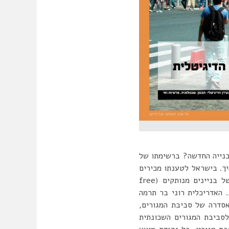
הבנייה החדשה? ברשימתו של
ך. בישראל לטענתו מכירים
רק שתי צורות בנייה: ‘מרקמית’ מה שמוכר כשיכוני הרכבת ומנגד בניית מגדלים מתחמית, כזו של בניינים מנותקים (free
ת. האדריכלית רוני בר תרמה
סדרה של סביבת המגורים,
סביבת המגורים השכונתית