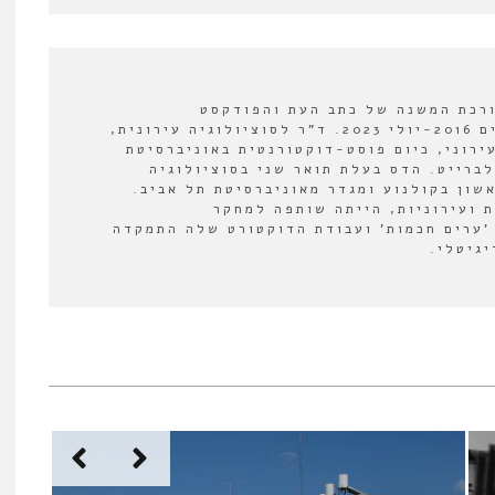
ורכת המשנה של כתב העת והפודקסט
"אורבנולוגיה" בין השנים 2016-יולי 2023. ד"ר לסוציולוגיה עירונית,
ירוני, כיום פוסט-דוקטורנטית באוניברסיטת
לברייט. הדס בעלת תואר שני בסוציולוגיה
אשון בקולנוע ומגדר מאוניברסיטת תל אביב.
 ועירוניות, הייתה שותפה למחקר
'ערים חכמות' ועבודת הדוקטורט שלה התמקדה
יגיטלי.