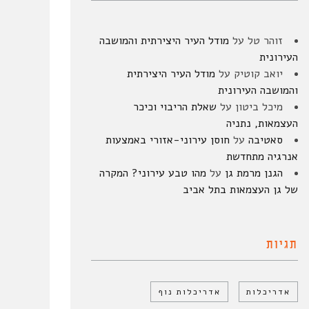
זוהר טל
על
מודל העיר היצירתית והמושבה
העירונית
יואב קוטיק
על
מודל העיר היצירתית
והמושבה העירונית
מיכל ביטון
על
שאלת הריבוי וכיכר
העצמאות, נתניה
סאטיבה
על
חוסן עירוני-אזורי באמצעות
אנרגיה מתחדשת
הגנן מרמת גן
על
מהו טבע עירוני? המקרה
של גן העצמאות בתל אביב
תגיות
אדריכלות
אדריכלות נוף