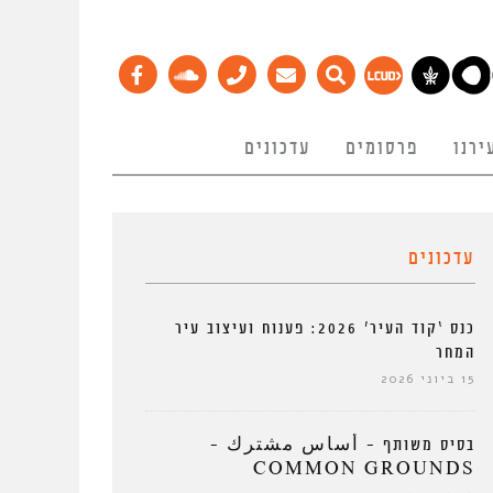
ירנו
פרסומים
עדכונים
עדכונים
כנס ‘קוד העיר’ 2026: פענוח ועיצוב עיר
המחר
15 ביוני 2026
בסיס משותף – أساس مشترك –
COMMON GROUNDS