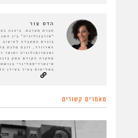
הדס צור
חברת מערכת. כיהנה כע
בוגרת המעבדה לעיצוב ע
הארוורד, זוכת מלגת פו
ואנתרופולוגיה ותואר ר
מחקרה הקודם עסק בזנות
אינטרדיספלינרי בנושא 
באלימות בעיר בעידן הד
מאמרים קשורים