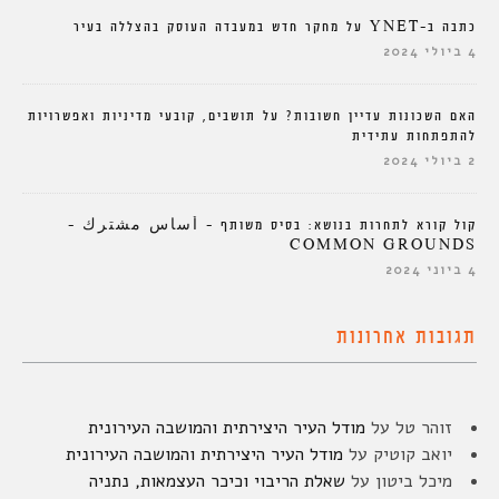
כתבה ב-YNET על מחקר חדש במעבדה העוסק בהצללה בעיר
4 ביולי 2024
האם השכונות עדיין חשובות? על תושבים, קובעי מדיניות ואפשרויות
להתפתחות עתידית
2 ביולי 2024
קול קורא לתחרות בנושא: בסיס משותף – أساس مشترك –
COMMON GROUNDS
4 ביוני 2024
תגובות אחרונות
זוהר טל
על
מודל העיר היצירתית והמושבה העירונית
יואב קוטיק
על
מודל העיר היצירתית והמושבה העירונית
מיכל ביטון
על
שאלת הריבוי וכיכר העצמאות, נתניה