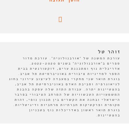
זוהר טל
עורכת המשנה של 'אורבנולוגיה'. עורכת מדור
ספרים ב'אורבנולוגיה' בשנים 2022-2020.
אדריכלית נוף ומתכננת ערים, דוקטורנטית בבית
הספר למדיניות ציבורית באוניברסיטת תל אביב.
בוגרת תואר שני מחקרי במעבדה לעיצוב עירוני בחוג
לגיאוגרפיה וסביבת האדם באוניברסיטת תל אביב,
בהצטיינות יתרה. עבודת התזה שלה עסקה בהבנת
המשמעויות העכשוויות של המרחב הציבורי בפרבר
הישראלי ובחנה את הקשרים בין תכנון נופי, זהות
מקומית ופרקטיקות חברתיות מרחביות ודיגיטליות.
בוגרת תואר ראשון באדריכלות נוף בטכניון
בהצטיינות.