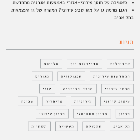
סאטיבה
על
חוסן עירוני-אזורי באמצעות אנרגיה מתחדשת
הגנן מרמת גן
על
מהו טבע עירוני? המקרה של גן העצמאות
בתל אביב
תגיות
אדריכלות
אדריכלות נוף
אלימות
התחדשות עירונית
טכנולוגיה
מגורים
מרחב ציבורי
מרכז-פריפריה
עוני
עיצוב עירוני
עירוניות
פריפריה
שכונה
תכנון
תכנון אסטרטגי
תכנון עירוני
תל אביב
תעסוקה
תעשייה
תשתיות