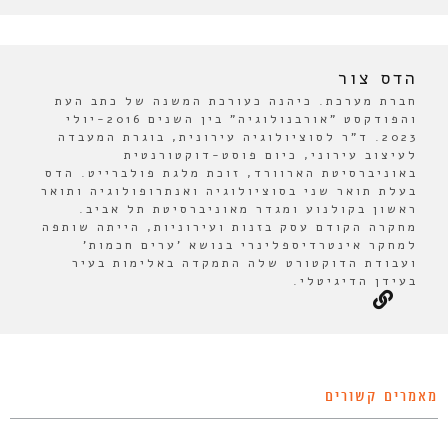
הדס צור
חברת מערכת. כיהנה כעורכת המשנה של כתב העת
והפודקסט "אורבנולוגיה" בין השנים 2016-יולי
2023. ד"ר לסוציולוגיה עירונית, בוגרת המעבדה
לעיצוב עירוני, כיום פוסט-דוקטורנטית
באוניברסיטת הארוורד, זוכת מלגת פולברייט. הדס
בעלת תואר שני בסוציולוגיה ואנתרופולוגיה ותואר
ראשון בקולנוע ומגדר מאוניברסיטת תל אביב.
מחקרה הקודם עסק בזנות ועירוניות, הייתה שותפה
למחקר אינטרדיספלינרי בנושא 'ערים חכמות'
ועבודת הדוקטורט שלה התמקדה באלימות בעיר
בעידן הדיגיטלי.
מאמרים קשורים