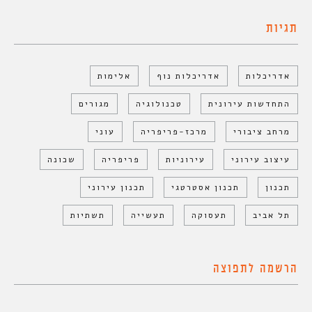
תגיות
אדריכלות
אדריכלות נוף
אלימות
התחדשות עירונית
טכנולוגיה
מגורים
מרחב ציבורי
מרכז-פריפריה
עוני
עיצוב עירוני
עירוניות
פריפריה
שכונה
תכנון
תכנון אסטרטגי
תכנון עירוני
תל אביב
תעסוקה
תעשייה
תשתיות
הרשמה לתפוצה