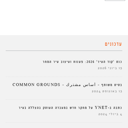
עדכונים
כנס ‘קוד העיר’ 2026: פענוח ועיצוב עיר המחר
15 ביוני 2026
בסיס משותף – أساس مشترك – COMMON GROUNDS
13 באוגוסט 2024
כתבה ב-YNET על מחקר חדש במעבדה העוסק בהצללה בעיר
4 ביולי 2024