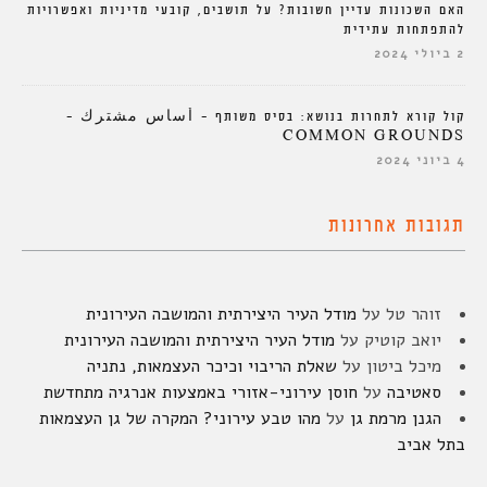
האם השכונות עדיין חשובות? על תושבים, קובעי מדיניות ואפשרויות
להתפתחות עתידית
2 ביולי 2024
קול קורא לתחרות בנושא: בסיס משותף – أساس مشترك –
COMMON GROUNDS
4 ביוני 2024
תגובות אחרונות
זוהר טל
על
מודל העיר היצירתית והמושבה העירונית
יואב קוטיק
על
מודל העיר היצירתית והמושבה העירונית
מיכל ביטון
על
שאלת הריבוי וכיכר העצמאות, נתניה
סאטיבה
על
חוסן עירוני-אזורי באמצעות אנרגיה מתחדשת
הגנן מרמת גן
על
מהו טבע עירוני? המקרה של גן העצמאות
בתל אביב