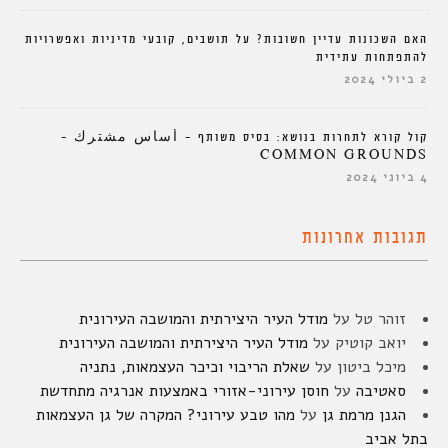
האם השכונות עדיין חשובות? על תושבים, קובעי מדיניות ואפשרויות
להתפתחות עתידית
2 ביולי 2024
קול קורא לתחרות בנושא: בסיס משותף – أساس مشترك –
COMMON GROUNDS
4 ביוני 2024
תגובות אחרונות
זוהר טל
על
מודל העיר היצירתית והמושבה העירונית
יואב קוטיק
על
מודל העיר היצירתית והמושבה העירונית
מיכל ביטון
על
שאלת הריבוי וכיכר העצמאות, נתניה
סאטיבה
על
חוסן עירוני-אזורי באמצעות אנרגיה מתחדשת
הגנן מרמת גן
על
מהו טבע עירוני? המקרה של גן העצמאות
בתל אביב