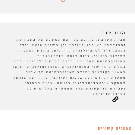
הדס צור
חברת מערכת. כיהנה כעורכת המשנה של כתב העת
והפודקסט "אורבנולוגיה" בין השנים 2016-יולי
2023. ד"ר לסוציולוגיה עירונית, בוגרת המעבדה
לעיצוב עירוני, כיום פוסט-דוקטורנטית
באוניברסיטת הארוורד, זוכת מלגת פולברייט. הדס
בעלת תואר שני בסוציולוגיה ואנתרופולוגיה ותואר
ראשון בקולנוע ומגדר מאוניברסיטת תל אביב.
מחקרה הקודם עסק בזנות ועירוניות, הייתה שותפה
למחקר אינטרדיספלינרי בנושא 'ערים חכמות'
ועבודת הדוקטורט שלה התמקדה באלימות בעיר
בעידן הדיגיטלי.
מאמרים קשורים