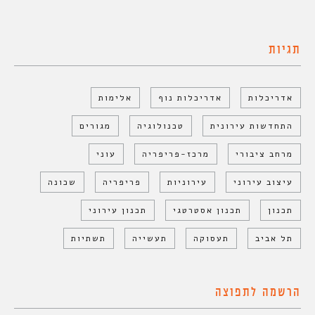
תגיות
אדריכלות
אדריכלות נוף
אלימות
התחדשות עירונית
טכנולוגיה
מגורים
מרחב ציבורי
מרכז-פריפריה
עוני
עיצוב עירוני
עירוניות
פריפריה
שכונה
תכנון
תכנון אסטרטגי
תכנון עירוני
תל אביב
תעסוקה
תעשייה
תשתיות
הרשמה לתפוצה