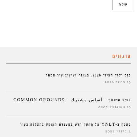
עדכונים
כנס ‘קוד העיר’ 2026: פענוח ועיצוב עיר המחר
15 ביוני 2026
בסיס משותף – أساس مشترك – COMMON GROUNDS
13 באוגוסט 2024
כתבה ב-YNET על מחקר חדש במעבדה העוסק בהצללה בעיר
4 ביולי 2024