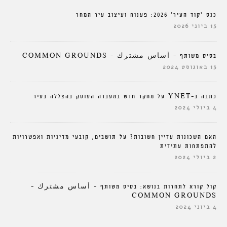
כנס ‘קוד העיר’ 2026: פענוח ועיצוב עיר המחר
15 ביוני 2026
בסיס משותף – أساس مشترك – COMMON GROUNDS
13 באוגוסט 2024
כתבה ב-YNET על מחקר חדש במעבדה העוסק בהצללה בעיר
4 ביולי 2024
האם השכונות עדיין חשובות? על תושבים, קובעי מדיניות ואפשרויות
להתפתחות עתידית
2 ביולי 2024
קול קורא לתחרות בנושא: בסיס משותף – أساس مشترك –
COMMON GROUNDS
4 ביוני 2024