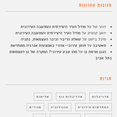
תגובות אחרונות
זוהר טל
על
מודל העיר היצירתית והמושבה העירונית
יואב קוטיק
על
מודל העיר היצירתית והמושבה העירונית
מיכל ביטון
על
שאלת הריבוי וכיכר העצמאות, נתניה
סאטיבה
על
חוסן עירוני-אזורי באמצעות אנרגיה מתחדשת
הגנן מרמת גן
על
מהו טבע עירוני? המקרה של גן העצמאות
בתל אביב
תגיות
אדריכלות
אדריכלות נוף
אלימות
התחדשות עירונית
טכנולוגיה
מגורים