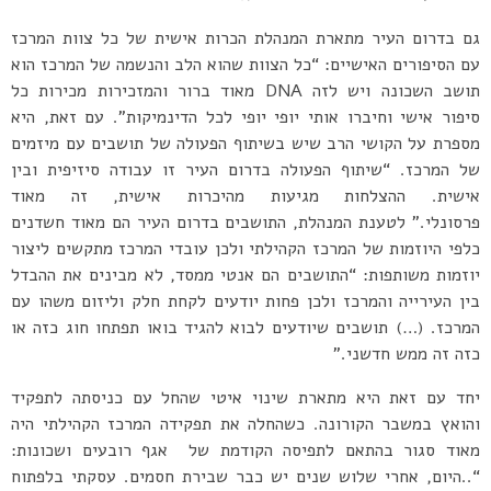
גם בדרום העיר מתארת המנהלת הכרות אישית של כל צוות המרכז
עם הסיפורים האישיים: “כל הצוות שהוא הלב והנשמה של המרכז הוא
תושב השכונה ויש לזה DNA מאוד ברור והמזכירות מכירות כל
סיפור אישי וחיברו אותי יופי יופי לכל הדינמיקות”. עם זאת, היא
מספרת על הקושי הרב שיש בשיתוף הפעולה של תושבים עם מיזמים
של המרכז. “שיתוף הפעולה בדרום העיר זו עבודה סיזיפית ובין
אישית. ההצלחות מגיעות מהיכרות אישית, זה מאוד
פרסונלי.” לטענת המנהלת, התושבים בדרום העיר הם מאוד חשדנים
כלפי היוזמות של המרכז הקהילתי ולכן עובדי המרכז מתקשים ליצור
יוזמות משותפות: “התושבים הם אנטי ממסד, לא מבינים את ההבדל
בין העירייה והמרכז ולכן פחות יודעים לקחת חלק וליזום משהו עם
המרכז. (…) תושבים שיודעים לבוא להגיד בואו תפתחו חוג כזה או
כזה זה ממש חדשני.”
יחד עם זאת היא מתארת שינוי איטי שהחל עם כניסתה לתפקיד
והואץ במשבר הקורונה. כשהחלה את תפקידה המרכז הקהילתי היה
מאוד סגור בהתאם לתפיסה הקודמת של אגף רובעים ושכונות:
“..היום, אחרי שלוש שנים יש כבר שבירת חסמים. עסקתי בלפתוח