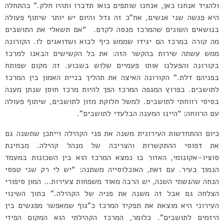
ולהגיד אנחנו כאן, אנחנו שותפים בואו תדברו ותהיו חלק.” בהתחלה
היא פגשה שני אנשים, אח”כ זה גדל והיום יש יותר שיתוף פעולה
בנושאים השונים שהמרכז מנסה לקדם.
“אם תשאלי את התושבים
מה קורה במרכז הם יגידו שממש כיף לבוא ושדואגים לו. הקורונה
ממש עשתה שירות בהקשר הזה: את כל הקשישים הבאנו למרכז
בקורונה והפעלנו אותו פעמיים שלוש בשבוע. זה מקום שפותח
בפניהם דלת.” הקורונה האיצה את תהליך בניית האמון בין המרכז
לתושבים. בפרוץ המגפה המרכז הפך להיות מרכז חוסן שנתן מענה
בסיסי רווחתי לתושבים. למשל חלוקת מזון לתושבים, שיתוף פעולה
עם הרווחה: “היינו המענה הבלעדי לתושבים”.
כיום ההתחדשות העירונית משנה את פני הקהילה וייתכן שתשנה גם
את דפוסי ההתקשרות והצריכה של מנהל קהילה. מבחינת
סוציו-אקונומי, האזור בו נמצא המרכז הוא בין השכונות במעמד
הנמוך בעיר. עם זאת, האוכלוסייה משתנה: “יש לי רק שני טפסי
הנחה שהגשתי השנה, יש הרבה מאוד משפחות צעירות… המון סיפורי
הצלחה גם אבל זה משנה את פניה של הקהילה.” בתוך השינוי
העירוני היא מוצאת את תפקיד המרכז כ”גוף שמאפשר מפגשים בין
היזמים לתושבים”. כלומר, המרכז הקהילתי הוא המקום הפיזי