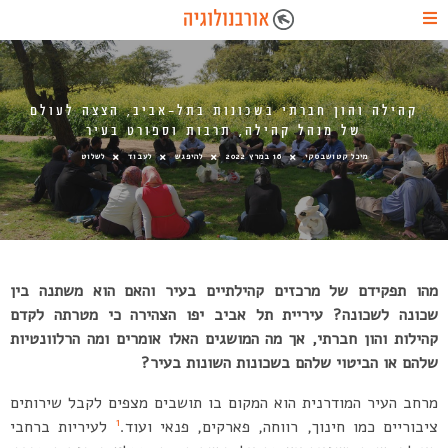
קהילה והון חברתי בשכונות בתל-אביב, הצצה לעולם
של מנהל קהילה, תרבות וספורט בעיר
מיכל קטושבסקי
16 במרץ 2022
להיפגש
לעבוד
לשלוט
מהו תפקידם של מרכזים קהילתיים בעיר והאם הוא משתנה בין
שכונה לשכונה? עיריית תל אביב יפו הצהירה כי מטרתה לקדם
קהילות והון חברתי, אך מה המושגים האלו אומרים ומה הרלוונטיות
שלהם או הביטוי שלהם בשכונות השונות בעיר?
מרחב העיר המודרנית הוא המקום בו תושבים מצפים לקבל שירותים
1
ציבוריים כמו חינוך, רווחה, פארקים, פנאי ועוד.
לעיריות ברחבי