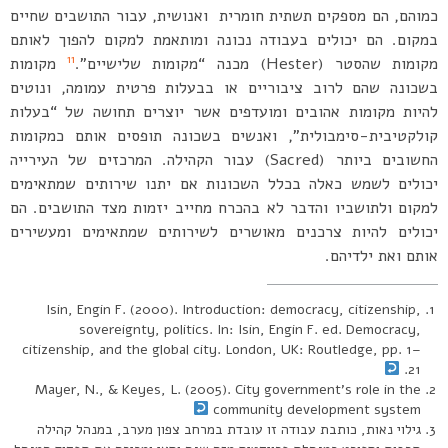
כמוהם, הם מספקים תשתית חומרית ואנושית, עבור התושבים שחיים
במקום. הם יכולים בעבודה נכונה ומותאמת למקום להפוך לאותם
11
מקומות שהסטר (Hester) מכנה “מקומות שלישיים”.
מקומות
בשכונה שהם לרוב ציבוריים או בבעלות פרטית עמומה, ונוטים
להיות מקומות אהובים ומועדפים אשר יוצרים תחושה של “בעלות
קולקטיבית-סימבולית”, ואנשים בשכונה תופסים אותם כמקומות
החשובים ביותר (Sacred) עבור הקהילה. המרכזים של העירייה
יכולים לשמש כאלה בכלל השכונות אם יתנו שירותים שמתאימים
למקום ולתושביו והדבר לא בהכרח מחייב יזמות מצד התושבים. הם
יכולים להיות צרכנים מאושרים לשירותים שמתאימים ומעשירים
אותם ואת ילדיהם.
Isin, Engin F. (2000). Introduction: democracy, citizenship,
sovereignty, politics. In: Isin, Engin F. ed. Democracy,
citizenship, and the global city. London, UK: Routledge, pp. 1–
21.
Mayer, N., & Keyes, L. (2005). City government’s role in the
community development system
גילוי נאות, כותבת עבודה זו עובדת במרחב צפון מערב, במנהל קהילה