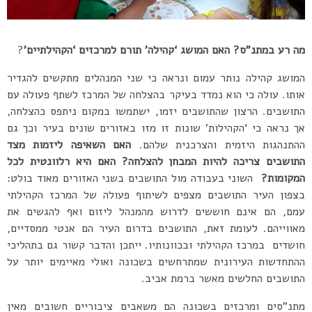
מה רע במתנ”ס? האם המושג ‘קהילה’ תורם למרכזים ‘הקהילתיים’
?
המושג קהילה נותר עמום ונראה כי שני המנהלים מתקשים להגדיר
אותו. עולה כי הוא נמדד בעיקר בהצלחה של המרכז לשתף פעולה עם
התושבים. הרצון שהתושבים יזמו, ישתמשו במקום ניתפס כהצלחה,
אך נראה כי ‘הקהילות’ שונות זו מזו באזורים שונים בעיר וכך גם
ההתנהגות היזמית והצרכנית שלהם.
האם השאיפה ליזמות מצד
התושבים צריכה להיות המבחן להצלחה? האם היא רלוונטית לכל
המקומות?
השוני בעבודה מול התושבים בשני האזורים מאוד בולט:
בצפון העיר התושבים מצפים לשיתוף פעולה של המרכז הקהילתי
עמם, הם אינם חוששים לדרוש מהמנהל ליזום ואף להגשים את
מאווייהם. לעומת זאת, התושבים בדרום העיר הם אנטי ממסדיים,
חושדים במרכז הקהילתי ובכוונותיו. ייתכן והדבר קשור גם בתהליכי
ההתחדשות העירונית שמתרחשים בשכונה ואולי מאיימים יותר על
התושבים החלשים מאשר ברמת אביב.
מתנ”סים ומרכזים בשכונה הם משאבים ציבוריים חשובים מאין