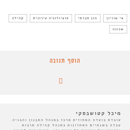
אי שוויון
הון חברתי
סוציולוגיה עירונית
קהילה
שכונה
הוסף תגובה
מיכל קטושבסקי
עובדת בועדה המחוזית מרכז במנהל התכנון והבניה.
עבדה בשנתיים האחרונות במנהל קהילה תרבות