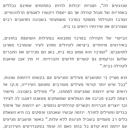
שנוגעים לה”, הפניות יכולות להיות בתחומים שאינם נכללים
באחריות של מנהל קהילה אך הם יטפלו ויקשרו לאגפים הרלוונטיים.
המרכז הקהילתי מתפקד כמרכז משמעותי בשכונה ותושבים רבים
שצורכים את שירותיו רואים בו בית
.
הביטוי של הקהילה במרכז מתבטא בפעילות השוטפת בחוגים,
באירועים מיוחדים ביציאה לטיולים מחוץ לעיר שהמרכז מארגן
לתושבים: “המרכז הוא ממש כמו בית, כאן הם מכירים את החברים
שלהם ונרקמים גם קשרים חדשים וחברויות. זו מין אבן שואבת
לקהילה כבית.”
הוא מציין כי התושבים פעילים ומגיעים עם בקשות ויוזמות שונות.
“ככל שיש יותר קורסי פעילים מעורבים (מטעם העירייה, מ.ק) אז
רואים שיש יוזמות שמגיעות לפתחנו, ע”י פעילים בשכונה. מישהי
רצתה לקבץ סביבה את הגמלאים שמשחקים פטאנט דאגנו לה לציוד
וכך יוצרים חברויות וקשרים קהילתיים נוספים. יש יוזמות של איסוף
בגדים ומעילים לחורף. יוזמה עכשיו שאנחנו עוסקים בה היא השאלת
כלים רב פעמיים בשביל חגיגות ללא עלות.” כאשר תושבים מגיעים
עם יוזמה הוא קודם כל בוחן האם זה עומד בסטנדרטים העירונים,