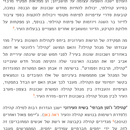
העולם ישנה השפעה עצומה על תושביהן; הן ממלאות תפקיד מרכזי
בסיוע קהילתי, יכולות להחיות מחדש שכונות עם הכנסה נמוכה,
קובעות סדרי עדיפויות לפיתוח מקומי ויכולות להקצות כספי ציבור
לדיור בר השגה ויוזמות של פיתוח קהילתי. בנוסף, הן מפקחות על
2
חלוקת הקרקע, הדיור ומשאבים אחרים המצויים בבעלות העיר.
מה תפקידה של הרשות העירונית ביחס לקהילות השונות בעיר? מהי
עבודתו של מנהל קהילה? והאם המושג ‘קהילה’ רלוונטי או דומה
באזורים ושכונות שונות בעיר? לפני חמש שנים שינתה עיריית תל
אביב יפו את המבנה הארגוני שלה והקימה מנהל חדש שעניינו
“קהילה, תרבות וספורט”. ברשימה זו אבחן האם המטרות המוגדרות
של המנהל אכן מתממשות בעיניהם של אלו העובדים בו ונמצאים
בקשר יומיומי עם הקהילה. מעבר לכך אבחן האם יש הבדל בתפקוד,
הציפיות והעבודה בין מנהל קהילה המשרת שכונות בצפון-מערב
3
העיר לבין מנהל קהילה בשכונות דרום-מזרח העיר.
‘קהילה’ ו’הון חברתי’ בשיח העירוני
ישנן הגדרות רבות למילה קהילה
(לסדרת רשימות בנושא קהילה והעיר
ראה כאן
). ג’יימס פאול ואחרים
4
(2012)
מגדירים קהילה כקבוצה או רשת של אנשים המחוברים) זה
לזה על ידי יחסים חברתיים עמידים יחסית, המתפרשים מעבר