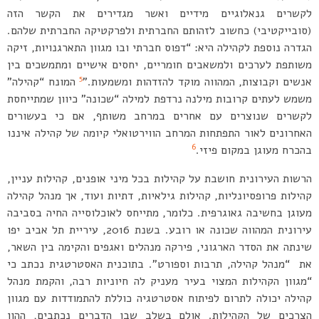
לקשרים גנאלוגיים מידיים ואשר מגדירים את הקשר הזה
(סובייקטיבי) כחשוב לזהותם החברתית ולפרקטיקה החברתית שלהם.
הגדרה נוספת לקהילה היא: “דפוס חברתי ובו מגוון התארגנויות, זיקה
משותפת לערכים ולמשאבים חומריים, יחסים אישיים ומתמשכים בין
5
אנשים וקבוצות, המהווה מוקד להזדהות ומשמעות.”
המונח “קהילה”
משמש לעתים קרובות מילנה נרדפת למילה “שכונה” כיוון שמתייחסת
לקשרים שנוצרים עם אחרים במרחב משותף, אם כי בעשורים
האחרונים לאור התפתחות המרחב הווירטואלי קיומה של קהילה איננו
6
בהכרח מעוגן במקום פיזי.
הרשות העירונית חושבת על קהילות בכל מיני אופנים, קהילות עניין,
קהילות פרופסיונליות, קהילות גילאיות, דתיות ועוד, אך מנהל קהילה
מעוגן בחשיבה גאוגרפית. כלומר, מתייחס לאוכלוסייה החיה בסביבה
עירונית המהווה שכונה או רובע. בשנת 2016, עיריית תל אביב יפו
שינתה את הסדר הארגוני, פירקה מנהלים ואגפים והקימה בין השאר,
את “מנהל קהילה, תרבות וספורט”. בתוכנית האסטרטגית נכתב כי
“מגוון הקהילות המצוי בעיר מעניק לה חיוניות רבה, והקמת מנהל
קהילה יכולה לתרום לפיתוח אסטרטגיה כוללת להתמודדות עם מגוון
הצרכים של הקהילות. אולם בשלב שבו הדברים נכתבים, ההון