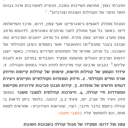
החברתי נמוך, תחושת השייכות נמוכה, הנטייה למעורבות אינה גבוהה
7
וחסר מיפוי של הקהילות השונות וצורכיהן”.
המנהל מחולק לאגפים גיאוגרפיים: אגף צפון, דרום, מרכז והמישלמה
ליפו. כאשר כל אגף מחולק לשני מרחבים גאוגרפים, לדוגמא מרחב
צפון מערב ומרחב צפון מזרח. תחת כל מרחב יושבים המרכזים (מה
שכונה בעבר מתנס”ים) והקאנטרי אשר נתפסים כעוגן הקהילתי של
השכונה. כל מרחב אחראי על התחומים הפיזיים באזורו, כאשר ישנן
יוזמות וצרכים העולים מהשטח תפקיד העובדים במרחב הוא לענות
8
עליהם.
נקבעו ארבעה קווי מדיניות לחזון העיר בתחום הקהילה:
1.
עידוד הקמתן של קהילות חדשות, טיפוחן של קהילות קיימות וחיזוק
אורח החיים הקהילתי. 2. חיזוק המוסדות הקהילתיים הקיימים ויצירת
דגמים חדשים של מוסדות. 3. קידום תכנון סביבות עירוניות מקיימות
המעודדות חיי קהילה. 4. היערכות קהילתית למצבי משבר
(מסמך
חזון העיר תל אביב יפו, סעיף 5.2, 2017). כלומר ניתן לראות כי
קהילה ניתפס כדבר חיובי, רצוי, שהרשות העירונית- אחראית לפתח
אותו, וגם להסתמך עליו
במצבי משבר.
צפון מול דרום: תפקידו של מנהל קהילה בשכונות השונות