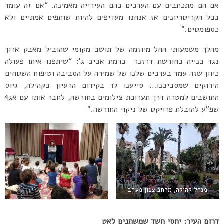
אם הם מתכתבים עם הערכים בהם העירייה מאמינה. “אם זה עומד
בכל הקריטריונים אז אנחנו מעדיפים להיות שותפים אמתיים ולא
כספומטים.”
מהלך משמעותי החל מיוזמה של תושב מקומי שהוביל מאבק ארוך
נגד בנייה בחורשת דרזנר ברמת אביב ג’: “שיתפנו איתו פעולה
כיוון שזה עמד בערכים שלנו של שמירה על הסביבה וטיפוח השטחים
הירוקים שמסביבנו… סייענו לו בקידום הרעיון בקהילה, גיוס
התושבים למטרה דרך תערוכת צילומים בחורשה, לחבר אותו עם אגף
שפ”ע להובלת פרויקט של ניקוי החורשה.”
מנהל קהילה, מרחב צפון מערב
דרום העיר: יחסי חשד שמשתנים לאט