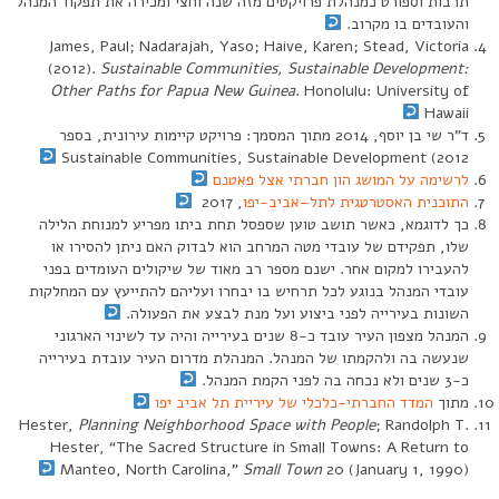
תרבות וספורט כמנהלת פרויקטים מזה שנה וחצי ומכירה את תפקוד המנהל
והעובדים בו מקרוב.
James, Paul; Nadarajah, Yaso; Haive, Karen; Stead, Victoria
(2012).
Sustainable Communities, Sustainable Development:
Other Paths for Papua New Guinea
. Honolulu: University of
Hawaii
ד”ר שי בן יוסף, 2014 מתוך המסמך: פרויקט קיימות עירונית, בספר
Sustainable Communities, Sustainable Development (2012
לרשימה על המושג הון חברתי אצל פאטנם
התוכנית האסטרטגית לתל–אביב-יפו
, 2017
כך לדוגמא, כאשר תושב טוען שספסל תחת ביתו מפריע למנוחת הלילה
שלו, תפקידם של עובדי מטה המרחב הוא לבדוק האם ניתן להסירו או
להעבירו למקום אחר. ישנם מספר רב מאוד של שיקולים העומדים בפני
עובדי המנהל בנוגע לכל תרחיש בו יבחרו ועליהם להתייעץ עם המחלקות
השונות בעירייה לפני ביצוע ועל מנת לבצע את הפעולה.
המנהל מצפון העיר עובד כ-8 שנים בעירייה והיה עד לשינוי הארגוני
שנעשה בה ולהקמתו של המנהל. המנהלת מדרום העיר עובדת בעירייה
כ-3 שנים ולא נכחה בה לפני הקמת המנהל.
מתוך
המדד החברתי-כלכלי של עיריית תל אביב יפו
Hester,
Planning Neighborhood Space with People
; Randolph T.
Hester, “The Sacred Structure in Small Towns: A Return to
Manteo, North Carolina,”
Small Town
20 (January 1, 1990)