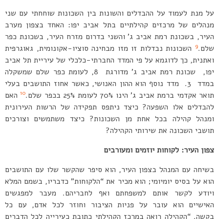
על מנת לעמוד על ההבדלים והשונות בין השכונות שוחחתי עם שני
מנהלים של מרכזים קהילתיים בתל אביב יפו: האחד בצפון מערב
העיר, בשכונת רמת אביב ג’ והשני בדרום מזרח העיר, בשכונת כפר
9
שלם.
השכונות נבדלות זו מזו מבחינה סוציו-אקונומית, גאוגרפית
ואתנית, כך לדוגמא על פי המדד החברתי-כלכלי של עיריית תל אביב
יפו, שכונת רמת אביב ג’ מדורגת 8, לעומת כפר שלם שמשקלה
במדד 3. מדד נוסף הוא ההון האנושי, כאשר אחוז התושבים בעלי
10
תואר אקדמי ברמת אביב ג’ הינו 70% לעומת 25% בכפר שלם.
האם
להבדלים אלו השפעה? כיצד ניתפס תפקידה של הרשות העירונית
ומנהל קהילה בכל אחת מן השכונות? כיצד משתמשים וצורכים
תושבי השכונה את שירותי הקהילה?
צפון העיר: לקוחות יוזמים ומעורבים
בשיחה עם המנהל בצפון העיר, הוא סיפר שהקשר שלו עם התושבים
הוא על בסיס יומיומי; הוא מכיר את “הלקוחות” כדבריו, בשמם המלא
ויודע לקשר אותם למשפחתם ואף לחבריהם. מעבר למפגשים
האישיים הוא עובר על פניות הציבור וחוזר לכל אדם, עם כל
בקשה. “הקהילה רואה במרכז הקהילתי כתובת כעירייה לכל הדברים