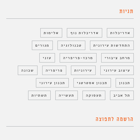
תגיות
אדריכלות
אדריכלות נוף
אלימות
התחדשות עירונית
טכנולוגיה
מגורים
מרחב ציבורי
מרכז-פריפריה
עוני
עיצוב עירוני
עירוניות
פריפריה
שכונה
תכנון
תכנון אסטרטגי
תכנון עירוני
תל אביב
תעסוקה
תעשייה
תשתיות
הרשמה לתפוצה