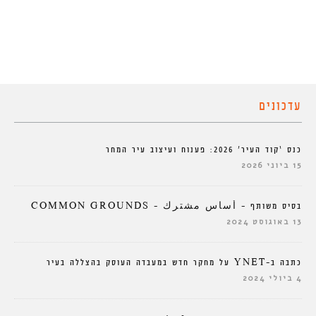
עדכונים
כנס ‘קוד העיר’ 2026: פענוח ועיצוב עיר המחר
15 ביוני 2026
בסיס משותף – أساس مشترك – COMMON GROUNDS
13 באוגוסט 2024
כתבה ב-YNET על מחקר חדש במעבדה העוסק בהצללה בעיר
4 ביולי 2024