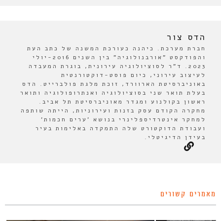
הדס צור
חברת מערכת. כיהנה כעורכת המשנה של כתב העת
והפודקסט "אורבנולוגיה" בין השנים 2016-יולי
2023. ד"ר לסוציולוגיה עירונית, בוגרת המעבדה
לעיצוב עירוני, כיום פוסט-דוקטורנטית
באוניברסיטת הארוורד, זוכת מלגת פולברייט. הדס
בעלת תואר שני בסוציולוגיה ואנתרופולוגיה ותואר
ראשון בקולנוע ומגדר מאוניברסיטת תל אביב.
מחקרה הקודם עסק בזנות ועירוניות, הייתה שותפה
למחקר אינטרדיספלינרי בנושא 'ערים חכמות'
ועבודת הדוקטורט שלה התמקדה באלימות בעיר
בעידן הדיגיטלי.
מאמרים קשורים