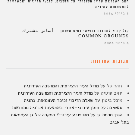
האם השכונות עדיין חשובות? על תושבים, קובעי מדיניות ואפשרויות
להתפתחות עתידית
2 ביולי 2024
קול קורא לתחרות בנושא: בסיס משותף – أساس مشترك –
COMMON GROUNDS
4 ביוני 2024
תגובות אחרונות
זוהר טל
על
מודל העיר היצירתית והמושבה העירונית
יואב קוטיק
על
מודל העיר היצירתית והמושבה העירונית
מיכל ביטון
על
שאלת הריבוי וכיכר העצמאות, נתניה
סאטיבה
על
חוסן עירוני-אזורי באמצעות אנרגיה מתחדשת
הגנן מרמת גן
על
מהו טבע עירוני? המקרה של גן העצמאות
בתל אביב