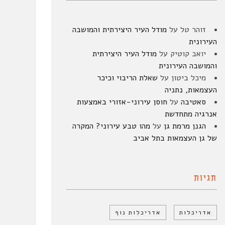
זוהר טל
על
מודל העיר היצירתית והמושבה
העירונית
יואב קוטיק
על
מודל העיר היצירתית
והמושבה העירונית
מיכל ביטון
על
שאלת הריבוי וכיכר
העצמאות, נתניה
סאטיבה
על
חוסן עירוני-אזורי באמצעות
אנרגיה מתחדשת
הגנן מרמת גן
על
מהו טבע עירוני? המקרה
של גן העצמאות בתל אביב
תגיות
אדריכלות
אדריכלות נוף