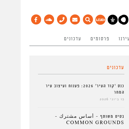
ירנו
פרסומים
עדכונים
עדכונים
כנס ‘קוד העיר’ 2026: פענוח ועיצוב עיר
המחר
15 ביוני 2026
בסיס משותף – أساس مشترك –
COMMON GROUNDS