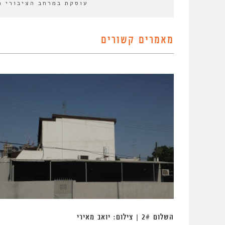
עוסקת במרחב הציבורי מ
מאמרים קשורים
השלום 2# | צילום: יואב מאירי