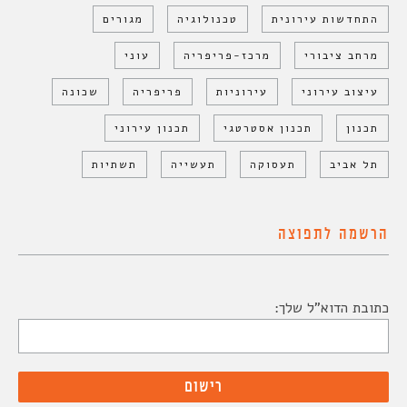
התחדשות עירונית
טכנולוגיה
מגורים
מרחב ציבורי
מרכז-פריפריה
עוני
עיצוב עירוני
עירוניות
פריפריה
שכונה
תכנון
תכנון אסטרטגי
תכנון עירוני
תל אביב
תעסוקה
תעשייה
תשתיות
הרשמה לתפוצה
כתובת הדוא"ל שלך: