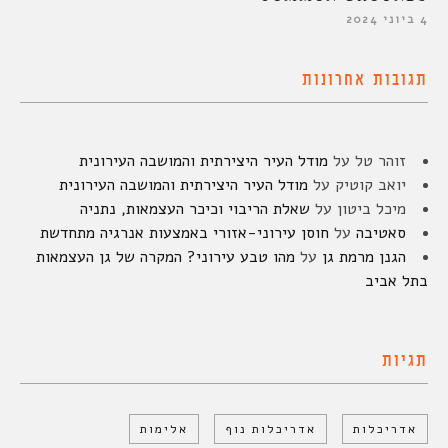
4 ביוני 2024
תגובות אחרונות
זוהר טל
על
מודל העיר היצירתית והמושבה העירונית
יואב קוטיק
על
מודל העיר היצירתית והמושבה העירונית
מיכל ביטון
על
שאלת הריבוי וכיכר העצמאות, נתניה
סאטיבה
על
חוסן עירוני-אזורי באמצעות אנרגיה מתחדשת
הגנן מרמת גן
על
מהו טבע עירוני? המקרה של גן העצמאות
בתל אביב
תגיות
אדריכלות
אדריכלות נוף
אלימות