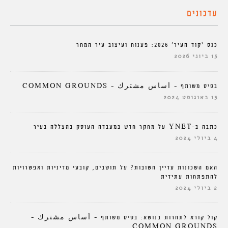
עדכונים
כנס ‘קוד העיר’ 2026: פענוח ועיצוב עיר המחר
15 ביוני 2026
בסיס משותף – أساس مشترك – COMMON GROUNDS
13 באוגוסט 2024
כתבה ב-YNET על מחקר חדש במעבדה העוסק בהצללה בעיר
4 ביולי 2024
האם השכונות עדיין חשובות? על תושבים, קובעי מדיניות ואפשרויות
להתפתחות עתידית
2 ביולי 2024
קול קורא לתחרות בנושא: בסיס משותף – أساس مشترك –
COMMON GROUNDS