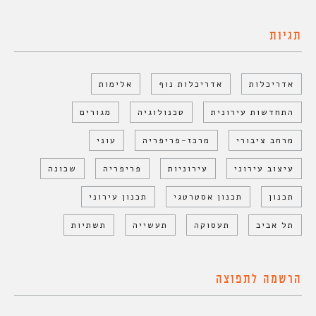
תגיות
אדריכלות
אדריכלות נוף
אלימות
התחדשות עירונית
טכנולוגיה
מגורים
מרחב ציבורי
מרכז-פריפריה
עוני
עיצוב עירוני
עירוניות
פריפריה
שכונה
תכנון
תכנון אסטרטגי
תכנון עירוני
תל אביב
תעסוקה
תעשייה
תשתיות
הרשמה לתפוצה