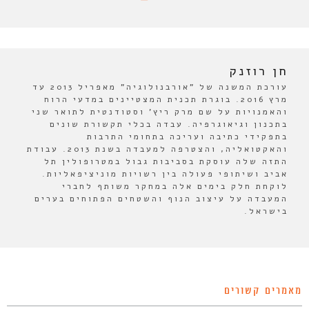
חן רוזנק
עורכת המשנה של "אורבנולוגיה" מאפריל 2013 עד
מרץ 2016. בוגרת תכנית המצטיינים במדעי הרוח
והאמנויות על שם מרק ריץ' וסטודנטית לתואר שני
בתכנון וגיאוגרפיה. עבדה בכלי תקשורת שונים
בתפקידי כתיבה ועריכה בתחומי התרבות
והאקטואליה, והצטרפה למעבדה בשנת 2013. עבודת
התזה שלה עוסקת בסביבות גבול במטרופולין תל
אביב ושיתופי פעולה בין רשויות מוניציפאליות.
לוקחת חלק בימים אלה במחקר משותף לחברי
המעבדה על עיצוב הנוף והשטחים הפתוחים בערים
בישראל.
מאמרים קשורים