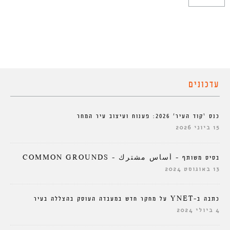
עדכונים
כנס ‘קוד העיר’ 2026: פענוח ועיצוב עיר המחר
15 ביוני 2026
בסיס משותף – أساس مشترك – COMMON GROUNDS
13 באוגוסט 2024
כתבה ב-YNET על מחקר חדש במעבדה העוסק בהצללה בעיר
4 ביולי 2024