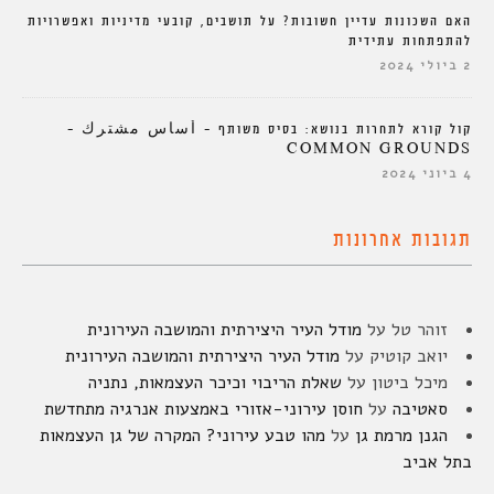
האם השכונות עדיין חשובות? על תושבים, קובעי מדיניות ואפשרויות
להתפתחות עתידית
2 ביולי 2024
קול קורא לתחרות בנושא: בסיס משותף – أساس مشترك –
COMMON GROUNDS
4 ביוני 2024
תגובות אחרונות
זוהר טל
על
מודל העיר היצירתית והמושבה העירונית
יואב קוטיק
על
מודל העיר היצירתית והמושבה העירונית
מיכל ביטון
על
שאלת הריבוי וכיכר העצמאות, נתניה
סאטיבה
על
חוסן עירוני-אזורי באמצעות אנרגיה מתחדשת
הגנן מרמת גן
על
מהו טבע עירוני? המקרה של גן העצמאות
בתל אביב