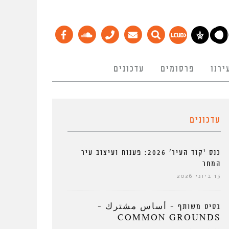
ירנו
פרסומים
עדכונים
עדכונים
כנס ‘קוד העיר’ 2026: פענוח ועיצוב עיר
המחר
15 ביוני 2026
בסיס משותף – أساس مشترك –
COMMON GROUNDS