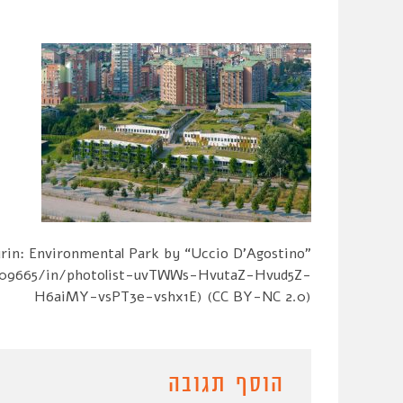
rin: Environmental Park by “Uccio D’Agostino”
4309665/in/photolist-uvTWWs-HvutaZ-Hvud5Z-
H6aiMY-vsPT3e-vshx1E) (CC BY-NC 2.0)
הוסף תגובה