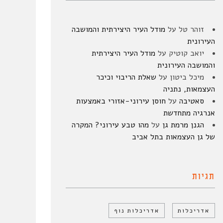
זוהר טל
על
מודל העיר היצירתית והמושבה
העירונית
יואב קוטיק
על
מודל העיר היצירתית
והמושבה העירונית
מיכל ביטון
על
שאלת הריבוי וכיכר
העצמאות, נתניה
סאטיבה
על
חוסן עירוני-אזורי באמצעות
אנרגיה מתחדשת
הגנן מרמת גן
על
מהו טבע עירוני? המקרה
של גן העצמאות בתל אביב
תגיות
אדריכלות
אדריכלות נוף