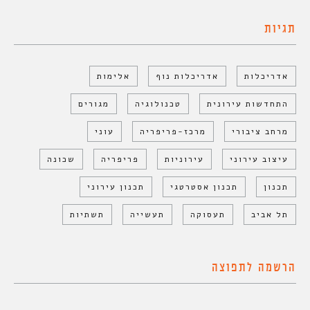
תגיות
אדריכלות
אדריכלות נוף
אלימות
התחדשות עירונית
טכנולוגיה
מגורים
מרחב ציבורי
מרכז-פריפריה
עוני
עיצוב עירוני
עירוניות
פריפריה
שכונה
תכנון
תכנון אסטרטגי
תכנון עירוני
תל אביב
תעסוקה
תעשייה
תשתיות
הרשמה לתפוצה