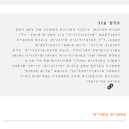
הדס צור
חברת מערכת. כיהנה כעורכת המשנה של כתב העת
והפודקסט "אורבנולוגיה" בין השנים 2016-יולי
2023. ד"ר לסוציולוגיה עירונית, בוגרת המעבדה
לעיצוב עירוני, כיום פוסט-דוקטורנטית
באוניברסיטת הארוורד, זוכת מלגת פולברייט. הדס
בעלת תואר שני בסוציולוגיה ואנתרופולוגיה ותואר
ראשון בקולנוע ומגדר מאוניברסיטת תל אביב.
מחקרה הקודם עסק בזנות ועירוניות, הייתה שותפה
למחקר אינטרדיספלינרי בנושא 'ערים חכמות'
ועבודת הדוקטורט שלה התמקדה באלימות בעיר
בעידן הדיגיטלי.
מאמרים קשורים