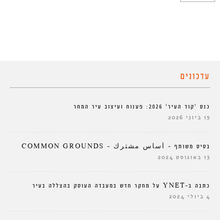
עדכונים
כנס ‘קוד העיר’ 2026: פענוח ועיצוב עיר המחר
15 ביוני 2026
בסיס משותף – أساس مشترك – COMMON GROUNDS
13 באוגוסט 2024
כתבה ב-YNET על מחקר חדש במעבדה העוסק בהצללה בעיר
4 ביולי 2024