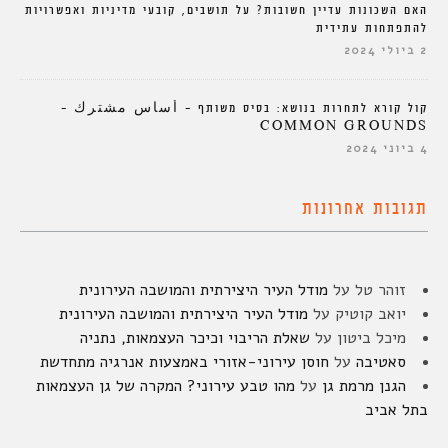
האם השכונות עדיין חשובות? על תושבים, קובעי מדיניות ואפשרויות
להתפתחות עתידית
2 ביולי 2024
קול קורא לתחרות בנושא: בסיס משותף – أساس مشترك –
COMMON GROUNDS
4 ביוני 2024
תגובות אחרונות
זוהר טל
על
מודל העיר היצירתית והמושבה העירונית
יואב קוטיק
על
מודל העיר היצירתית והמושבה העירונית
מיכל ביטון
על
שאלת הריבוי וכיכר העצמאות, נתניה
סאטיבה
על
חוסן עירוני-אזורי באמצעות אנרגיה מתחדשת
הגנן מרמת גן
על
מהו טבע עירוני? המקרה של גן העצמאות
בתל אביב