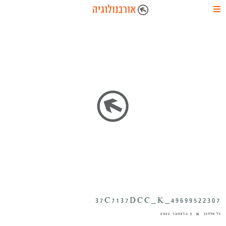
49699522307_37C7137DCC_K
גל אלחנן
5 בדצמבר 2022