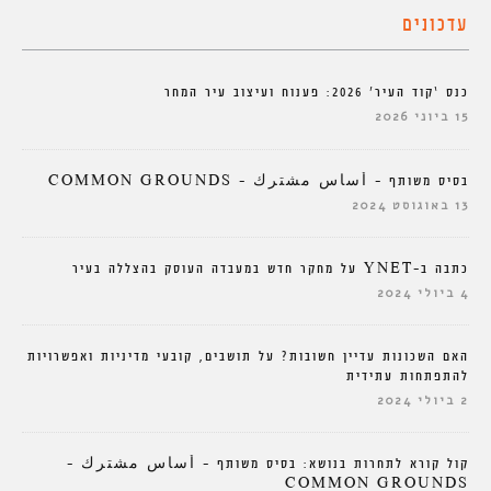
עדכונים
כנס ‘קוד העיר’ 2026: פענוח ועיצוב עיר המחר
15 ביוני 2026
בסיס משותף – أساس مشترك – COMMON GROUNDS
13 באוגוסט 2024
כתבה ב-YNET על מחקר חדש במעבדה העוסק בהצללה בעיר
4 ביולי 2024
האם השכונות עדיין חשובות? על תושבים, קובעי מדיניות ואפשרויות
להתפתחות עתידית
2 ביולי 2024
קול קורא לתחרות בנושא: בסיס משותף – أساس مشترك –
COMMON GROUNDS