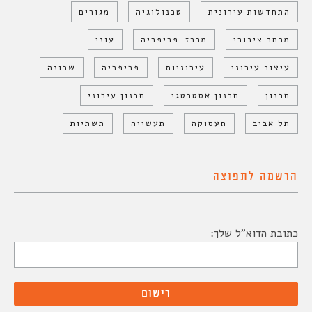
התחדשות עירונית
טכנולוגיה
מגורים
מרחב ציבורי
מרכז-פריפריה
עוני
עיצוב עירוני
עירוניות
פריפריה
שכונה
תכנון
תכנון אסטרטגי
תכנון עירוני
תל אביב
תעסוקה
תעשייה
תשתיות
הרשמה לתפוצה
כתובת הדוא"ל שלך: