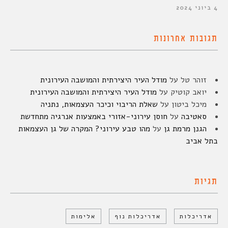
4 ביוני 2024
תגובות אחרונות
זוהר טל
על
מודל העיר היצירתית והמושבה העירונית
יואב קוטיק
על
מודל העיר היצירתית והמושבה העירונית
מיכל ביטון
על
שאלת הריבוי וכיכר העצמאות, נתניה
סאטיבה
על
חוסן עירוני-אזורי באמצעות אנרגיה מתחדשת
הגנן מרמת גן
על
מהו טבע עירוני? המקרה של גן העצמאות
בתל אביב
תגיות
אדריכלות
אדריכלות נוף
אלימות