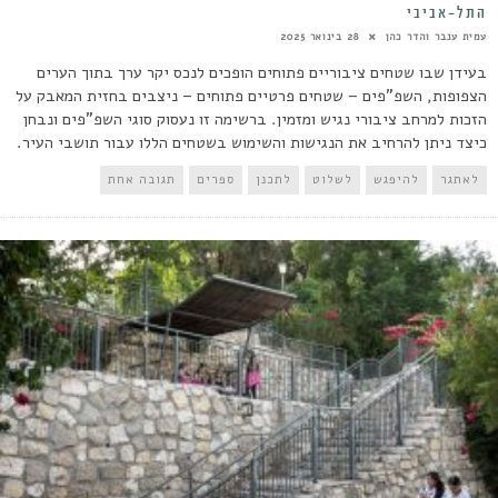
התל-אביבי
עמית ענבר והדר כהן
28 בינואר 2025
בעידן שבו שטחים ציבוריים פתוחים הופכים לנכס יקר ערך בתוך הערים
הצפופות, השפ"פים – שטחים פרטיים פתוחים – ניצבים בחזית המאבק על
הזכות למרחב ציבורי נגיש ומזמין. ברשימה זו נעסוק סוגי השפ"פים ונבחן
כיצד ניתן להרחיב את הנגישות והשימוש בשטחים הללו עבור תושבי העיר.
לאתגר
להיפגש
לשלוט
לתכנן
ספרים
תגובה אחת