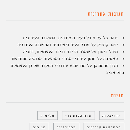
תגובות אחרונות
זוהר טל
על
מודל העיר היצירתית והמושבה העירונית
יואב קוטיק
על
מודל העיר היצירתית והמושבה העירונית
מיכל ביטון
על
שאלת הריבוי וכיכר העצמאות, נתניה
סאטיבה
על
חוסן עירוני-אזורי באמצעות אנרגיה מתחדשת
הגנן מרמת גן
על
מהו טבע עירוני? המקרה של גן העצמאות
בתל אביב
תגיות
אדריכלות
אדריכלות נוף
אלימות
התחדשות עירונית
טכנולוגיה
מגורים