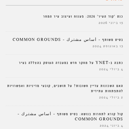
כנס ‘קוד העיר’ 2026: פענוח ועיצוב עיר המחר
15 ביוני 2026
בסיס משותף – أساس مشترك – COMMON GROUNDS
13 באוגוסט 2024
כתבה ב-YNET על מחקר חדש במעבדה העוסק בהצללה בעיר
4 ביולי 2024
האם השכונות עדיין חשובות? על תושבים, קובעי מדיניות ואפשרויות
להתפתחות עתידית
2 ביולי 2024
קול קורא לתחרות בנושא: בסיס משותף – أساس مشترك –
COMMON GROUNDS
4 ביוני 2024