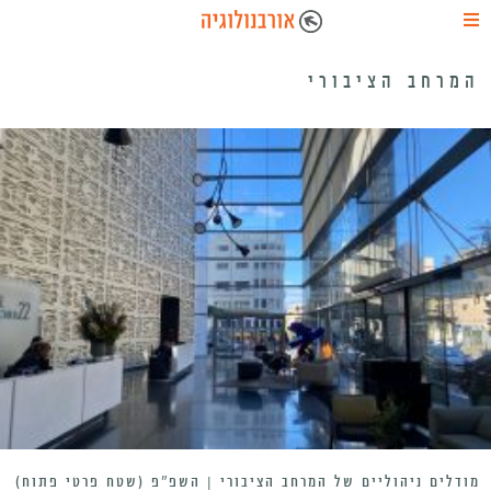
המרחב הציבורי
מודלים ניהוליים של המרחב הציבורי | השפ”פ (שטח פרטי פתוח)