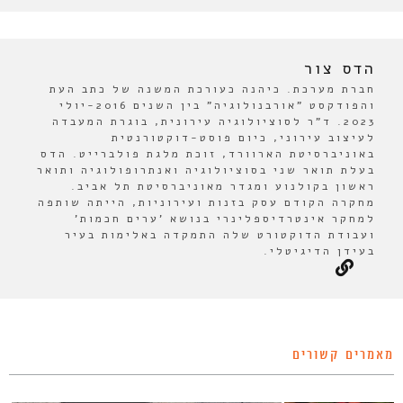
הדס צור
חברת מערכת. כיהנה כעורכת המשנה של כתב העת
והפודקסט "אורבנולוגיה" בין השנים 2016-יולי
2023. ד"ר לסוציולוגיה עירונית, בוגרת המעבדה
לעיצוב עירוני, כיום פוסט-דוקטורנטית
באוניברסיטת הארוורד, זוכת מלגת פולברייט. הדס
בעלת תואר שני בסוציולוגיה ואנתרופולוגיה ותואר
ראשון בקולנוע ומגדר מאוניברסיטת תל אביב.
מחקרה הקודם עסק בזנות ועירוניות, הייתה שותפה
למחקר אינטרדיספלינרי בנושא 'ערים חכמות'
ועבודת הדוקטורט שלה התמקדה באלימות בעיר
בעידן הדיגיטלי.
מאמרים קשורים