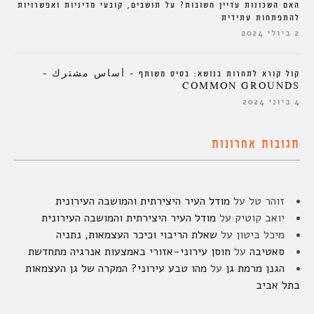
האם השכונות עדיין חשובות? על תושבים, קובעי מדיניות ואפשרויות
להתפתחות עתידית
2 ביולי 2024
קול קורא לתחרות בנושא: בסיס משותף – أساس مشترك –
COMMON GROUNDS
4 ביוני 2024
תגובות אחרונות
זוהר טל
על
מודל העיר היצירתית והמושבה העירונית
יואב קוטיק
על
מודל העיר היצירתית והמושבה העירונית
מיכל ביטון
על
שאלת הריבוי וכיכר העצמאות, נתניה
סאטיבה
על
חוסן עירוני-אזורי באמצעות אנרגיה מתחדשת
הגנן מרמת גן
על
מהו טבע עירוני? המקרה של גן העצמאות
בתל אביב