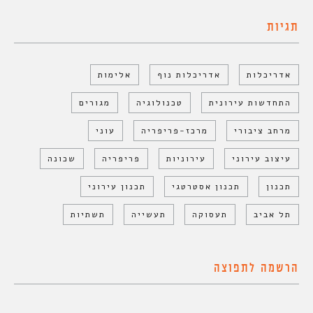
תגיות
אדריכלות
אדריכלות נוף
אלימות
התחדשות עירונית
טכנולוגיה
מגורים
מרחב ציבורי
מרכז-פריפריה
עוני
עיצוב עירוני
עירוניות
פריפריה
שכונה
תכנון
תכנון אסטרטגי
תכנון עירוני
תל אביב
תעסוקה
תעשייה
תשתיות
הרשמה לתפוצה