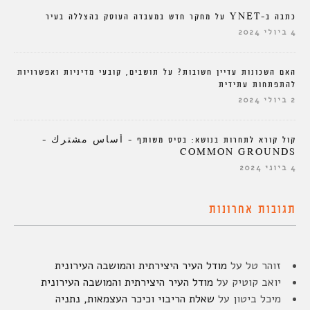
כתבה ב-YNET על מחקר חדש במעבדה העוסק בהצללה בעיר
4 ביולי 2024
האם השכונות עדיין חשובות? על תושבים, קובעי מדיניות ואפשרויות
להתפתחות עתידית
2 ביולי 2024
קול קורא לתחרות בנושא: בסיס משותף – أساس مشترك –
COMMON GROUNDS
4 ביוני 2024
תגובות אחרונות
זוהר טל
על
מודל העיר היצירתית והמושבה העירונית
יואב קוטיק
על
מודל העיר היצירתית והמושבה העירונית
מיכל ביטון
על
שאלת הריבוי וכיכר העצמאות, נתניה