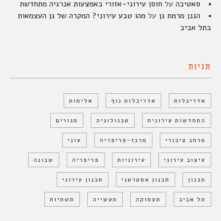
סאטיבה
על
חוסן עירוני-אזורי באמצעות אנרגיה מתחדשת
הגנן מרמת גן
על
מהו טבע עירוני? המקרה של גן העצמאות
בתל אביב
תגיות
אדריכלות
אדריכלות נוף
אלימות
התחדשות עירונית
טכנולוגיה
מגורים
מרחב ציבורי
מרכז-פריפריה
עוני
עיצוב עירוני
עירוניות
פריפריה
שכונה
תכנון
תכנון אסטרטגי
תכנון עירוני
תל אביב
תעסוקה
תעשייה
תשתיות