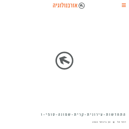
התחדשות-עירונית-קרית-שמונה-סופי-1
זוהר טל
30 בינואר 2022