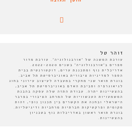
זוהר טל
עורכת המשנה של 'אורבנולוגיה'. עורכת מדור
ספרים ב'אורבנולוגיה' בשנים 2022-2020.
אדריכלית נוף ומתכננת ערים, דוקטורנטית בבית
הספר למדיניות ציבורית באוניברסיטת תל אביב.
בוגרת תואר שני מחקרי במעבדה לעיצוב עירוני בחוג
לגיאוגרפיה וסביבת האדם באוניברסיטת תל אביב,
בהצטיינות יתרה. עבודת התזה שלה עסקה בהבנת
המשמעויות העכשוויות של המרחב הציבורי בפרבר
הישראלי ובחנה את הקשרים בין תכנון נופי, זהות
מקומית ופרקטיקות חברתיות מרחביות ודיגיטליות.
בוגרת תואר ראשון באדריכלות נוף בטכניון
בהצטיינות.