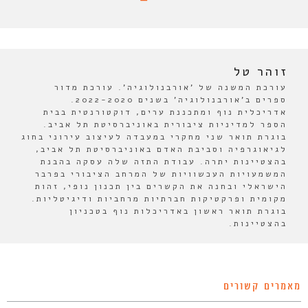
זוהר טל
עורכת המשנה של 'אורבנולוגיה'. עורכת מדור
ספרים ב'אורבנולוגיה' בשנים 2022-2020.
אדריכלית נוף ומתכננת ערים, דוקטורנטית בבית
הספר למדיניות ציבורית באוניברסיטת תל אביב.
בוגרת תואר שני מחקרי במעבדה לעיצוב עירוני בחוג
לגיאוגרפיה וסביבת האדם באוניברסיטת תל אביב,
בהצטיינות יתרה. עבודת התזה שלה עסקה בהבנת
המשמעויות העכשוויות של המרחב הציבורי בפרבר
הישראלי ובחנה את הקשרים בין תכנון נופי, זהות
מקומית ופרקטיקות חברתיות מרחביות ודיגיטליות.
בוגרת תואר ראשון באדריכלות נוף בטכניון
בהצטיינות.
מאמרים קשורים