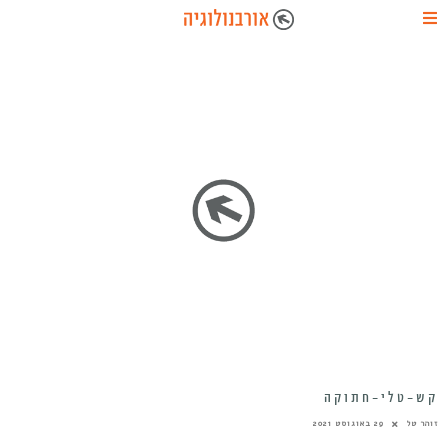
קש-טלי-חתוקה
זוהר טל
29 באוגוסט 2021