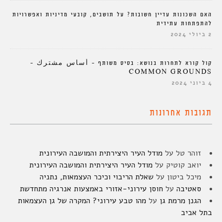
האם השכונות עדיין חשובות? על תושבים, קובעי מדיניות ואפשרויות
להתפתחות עתידית
2 ביולי 2024
קול קורא לתחרות בנושא: בסיס משותף – أساس مشترك –
COMMON GROUNDS
4 ביוני 2024
תגובות אחרונות
זוהר טל
על
מודל העיר היצירתית והמושבה העירונית
יואב קוטיק
על
מודל העיר היצירתית והמושבה העירונית
מיכל ביטון
על
שאלת הריבוי וכיכר העצמאות, נתניה
סאטיבה
על
חוסן עירוני-אזורי באמצעות אנרגיה מתחדשת
הגנן מרמת גן
על
מהו טבע עירוני? המקרה של גן העצמאות
בתל אביב