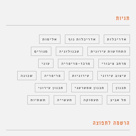
תגיות
אדריכלות
אדריכלות נוף
אלימות
התחדשות עירונית
טכנולוגיה
מגורים
מרחב ציבורי
מרכז-פריפריה
עוני
עיצוב עירוני
עירוניות
פריפריה
שכונה
תכנון
תכנון אסטרטגי
תכנון עירוני
תל אביב
תעסוקה
תעשייה
תשתיות
הרשמה לתפוצה