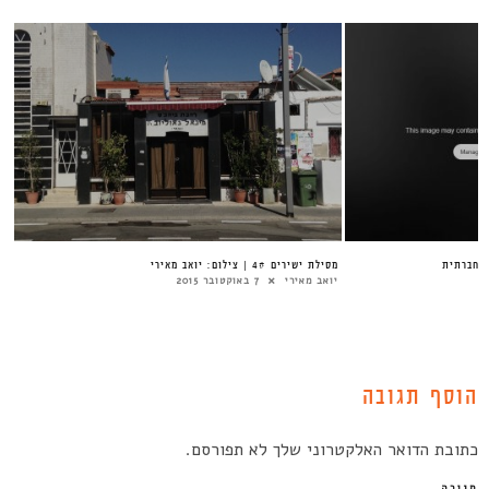
 החברתית
מסילת ישירים 4# | צילום: יואב מאירי
יואב מאירי
7 באוקטובר 2015
הוסף תגובה
כתובת הדואר האלקטרוני שלך לא תפורסם.
תגובה