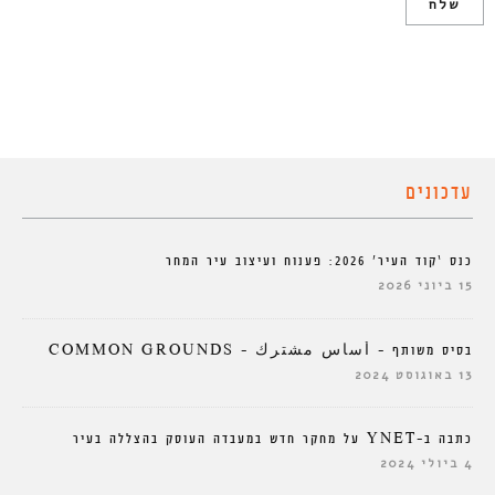
עדכונים
כנס ‘קוד העיר’ 2026: פענוח ועיצוב עיר המחר
15 ביוני 2026
בסיס משותף – أساس مشترك – COMMON GROUNDS
13 באוגוסט 2024
כתבה ב-YNET על מחקר חדש במעבדה העוסק בהצללה בעיר
4 ביולי 2024