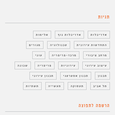
תגיות
אדריכלות
אדריכלות נוף
אלימות
התחדשות עירונית
טכנולוגיה
מגורים
מרחב ציבורי
מרכז-פריפריה
עוני
עיצוב עירוני
עירוניות
פריפריה
שכונה
תכנון
תכנון אסטרטגי
תכנון עירוני
תל אביב
תעסוקה
תעשייה
תשתיות
הרשמה לתפוצה