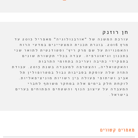
חן רוזנק
עורכת המשנה של "אורבנולוגיה" מאפריל 2013 עד
מרץ 2016. בוגרת תכנית המצטיינים במדעי הרוח
והאמנויות על שם מרק ריץ' וסטודנטית לתואר שני
בתכנון וגיאוגרפיה. עבדה בכלי תקשורת שונים
בתפקידי כתיבה ועריכה בתחומי התרבות
והאקטואליה, והצטרפה למעבדה בשנת 2013. עבודת
התזה שלה עוסקת בסביבות גבול במטרופולין תל
אביב ושיתופי פעולה בין רשויות מוניציפאליות.
לוקחת חלק בימים אלה במחקר משותף לחברי
המעבדה על עיצוב הנוף והשטחים הפתוחים בערים
בישראל.
מאמרים קשורים