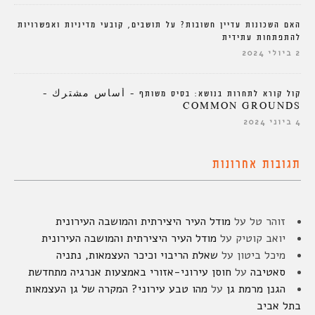
האם השכונות עדיין חשובות? על תושבים, קובעי מדיניות ואפשרויות
להתפתחות עתידית
2 ביולי 2024
קול קורא לתחרות בנושא: בסיס משותף – أساس مشترك –
COMMON GROUNDS
4 ביוני 2024
תגובות אחרונות
זוהר טל
על
מודל העיר היצירתית והמושבה העירונית
יואב קוטיק
על
מודל העיר היצירתית והמושבה העירונית
מיכל ביטון
על
שאלת הריבוי וכיכר העצמאות, נתניה
סאטיבה
על
חוסן עירוני-אזורי באמצעות אנרגיה מתחדשת
הגנן מרמת גן
על
מהו טבע עירוני? המקרה של גן העצמאות
בתל אביב