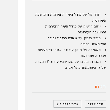
זוהר טל
על
מודל העיר היצירתית והמושבה
העירונית
יואב קוטיק
על
מודל העיר היצירתית
והמושבה העירונית
מיכל ביטון
על
שאלת הריבוי וכיכר
העצמאות, נתניה
סאטיבה
על
חוסן עירוני-אזורי באמצעות
אנרגיה מתחדשת
הגנן מרמת גן
על
מהו טבע עירוני? המקרה
של גן העצמאות בתל אביב
תגיות
אדריכלות
אדריכלות נוף