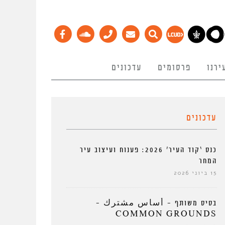
ירנו
פרסומים
עדכונים
עדכונים
כנס ‘קוד העיר’ 2026: פענוח ועיצוב עיר
המחר
15 ביוני 2026
בסיס משותף – أساس مشترك –
COMMON GROUNDS