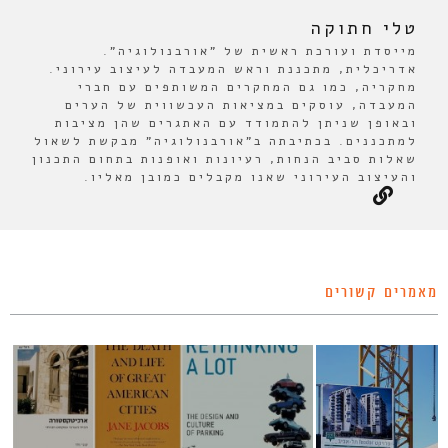
טלי חתוקה
מייסדת ועורכת ראשית של "אורבנולוגיה".
אדריכלית, מתכננת וראש המעבדה לעיצוב עירוני.
מחקריה, כמו גם המחקרים המשותפים עם חברי
המעבדה, עוסקים במציאות העכשווית של הערים
ובאופן שניתן להתמודד עם האתגרים שהן מציבות
למתכננים. בכתיבתה ב"אורבנולוגיה" מבקשת לשאול
שאלות סביב הנחות, רעיונות ואופנות בתחום התכנון
והעיצוב העירוני שאנו מקבלים כמובן מאליו.
מאמרים קשורים