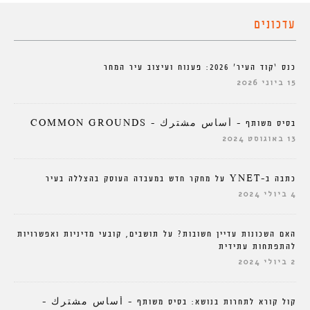
עדכונים
כנס ‘קוד העיר’ 2026: פענוח ועיצוב עיר המחר
15 ביוני 2026
בסיס משותף – أساس مشترك – COMMON GROUNDS
13 באוגוסט 2024
כתבה ב-YNET על מחקר חדש במעבדה העוסק בהצללה בעיר
4 ביולי 2024
האם השכונות עדיין חשובות? על תושבים, קובעי מדיניות ואפשרויות
להתפתחות עתידית
2 ביולי 2024
קול קורא לתחרות בנושא: בסיס משותף – أساس مشترك –