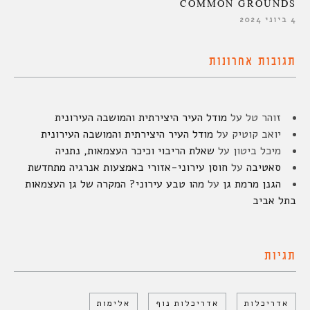
COMMON GROUNDS
4 ביוני 2024
תגובות אחרונות
זוהר טל
על
מודל העיר היצירתית והמושבה העירונית
יואב קוטיק
על
מודל העיר היצירתית והמושבה העירונית
מיכל ביטון
על
שאלת הריבוי וכיכר העצמאות, נתניה
סאטיבה
על
חוסן עירוני-אזורי באמצעות אנרגיה מתחדשת
הגנן מרמת גן
על
מהו טבע עירוני? המקרה של גן העצמאות
בתל אביב
תגיות
אדריכלות
אדריכלות נוף
אלימות