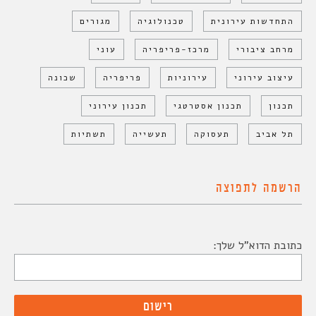
התחדשות עירונית
טכנולוגיה
מגורים
מרחב ציבורי
מרכז-פריפריה
עוני
עיצוב עירוני
עירוניות
פריפריה
שכונה
תכנון
תכנון אסטרטגי
תכנון עירוני
תל אביב
תעסוקה
תעשייה
תשתיות
הרשמה לתפוצה
כתובת הדוא"ל שלך: